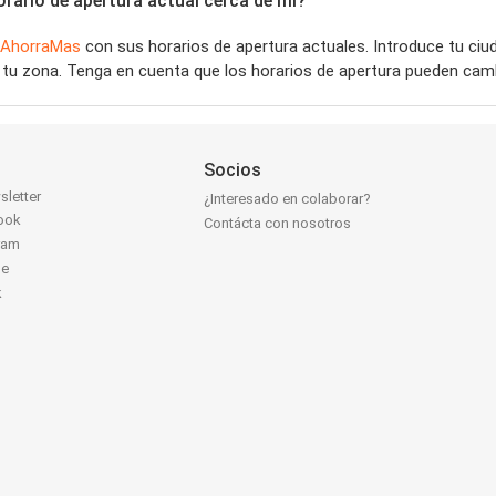
ario de apertura actual cerca de mí?
AhorraMas
con sus horarios de apertura actuales. Introduce tu ci
tu zona. Tenga en cuenta que los horarios de apertura pueden camb
Socios
sletter
¿Interesado en colaborar?
ook
Contácta con nosotros
ram
be
k