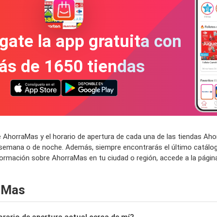
gate la app gratuita con
ás de 1650 tiendas
e AhorraMas y el horario de apertura de cada una de las tiendas A
e semana o de noche. Además, siempre encontrarás el último catálo
formación sobre AhorraMas en tu ciudad o región, accede a la pági
aMas