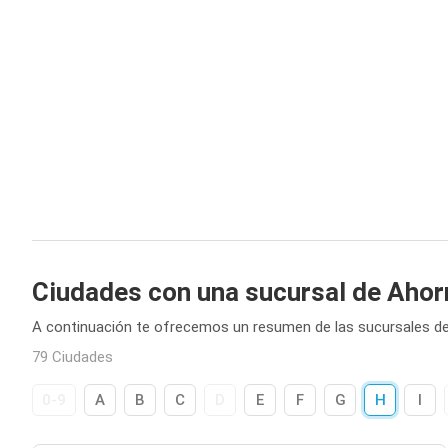
Ciudades con una sucursal de Aho
A continuación te ofrecemos un resumen de las sucursales d
79 Ciudades
0-9
A
B
C
D
E
F
G
H
I