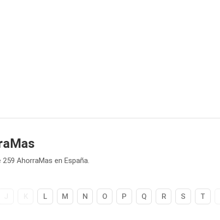
rraMas
e 259 AhorraMas en España.
J
K
L
M
N
O
P
Q
R
S
T