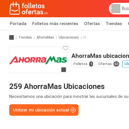
Portada
Folletos más recientes
Ofertas
Tiendas
Tiendas
AhorraMas
Ubicaciones
H
AhorraMas ubicacio
Folletos
1
Ofertas
63
Ub
Ir a la web
259 AhorraMas Ubicaciones
Necesitamos una ubicación para mostrar las sucursales de su
Utilizar mi ubicación actual