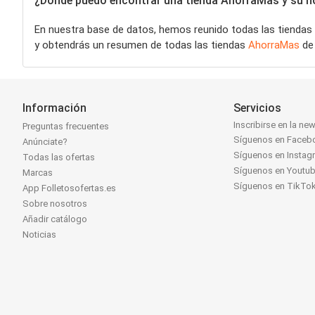
¿Dónde puedo encontrar una tienda AhorraMas y su hor
En nuestra base de datos, hemos reunido todas las tiendas
y obtendrás un resumen de todas las tiendas
AhorraMas
de 
Información
Servicios
Inscribirse en la new
Preguntas frecuentes
Síguenos en Faceb
Anúnciate?
Síguenos en Instag
Todas las ofertas
Síguenos en Youtu
Marcas
Síguenos en TikTo
App Folletosofertas.es
Sobre nosotros
Añadir catálogo
Noticias