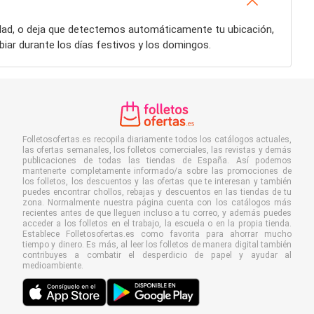
udad, o deja que detectemos automáticamente tu ubicación,
iar durante los días festivos y los domingos.
Folletosofertas.es recopila diariamente todos los catálogos actuales,
las ofertas semanales, los folletos comerciales, las revistas y demás
publicaciones de todas las tiendas de España. Así podemos
mantenerte completamente informado/a sobre las promociones de
los folletos, los descuentos y las ofertas que te interesan y también
puedes encontrar chollos, rebajas y descuentos en las tiendas de tu
zona. Normalmente nuestra página cuenta con los catálogos más
recientes antes de que lleguen incluso a tu correo, y además puedes
acceder a los folletos en el trabajo, la escuela o en la propia tienda.
Establece Folletosofertas.es como favorita para ahorrar mucho
tiempo y dinero. Es más, al leer los folletos de manera digital también
contribuyes a combatir el desperdicio de papel y ayudar al
medioambiente.