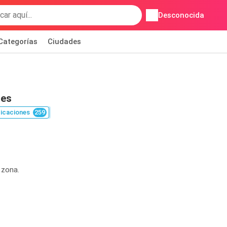
Desconocida
Categorías
Ciudades
nes
icaciones
259
 zona.