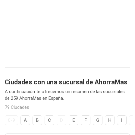
Ciudades con una sucursal de AhorraMas
A continuación te ofrecemos un resumen de las sucursales
de 259 AhorraMas en España.
79 Ciudades
0-9
A
B
C
D
E
F
G
H
I