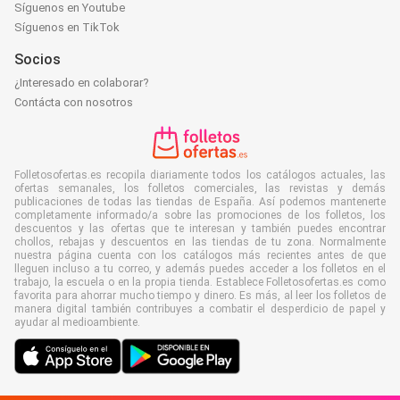
Síguenos en Youtube
Síguenos en TikTok
Socios
¿Interesado en colaborar?
Contácta con nosotros
Folletosofertas.es recopila diariamente todos los catálogos actuales, las
ofertas semanales, los folletos comerciales, las revistas y demás
publicaciones de todas las tiendas de España. Así podemos mantenerte
completamente informado/a sobre las promociones de los folletos, los
descuentos y las ofertas que te interesan y también puedes encontrar
chollos, rebajas y descuentos en las tiendas de tu zona. Normalmente
nuestra página cuenta con los catálogos más recientes antes de que
lleguen incluso a tu correo, y además puedes acceder a los folletos en el
trabajo, la escuela o en la propia tienda. Establece Folletosofertas.es como
favorita para ahorrar mucho tiempo y dinero. Es más, al leer los folletos de
manera digital también contribuyes a combatir el desperdicio de papel y
ayudar al medioambiente.