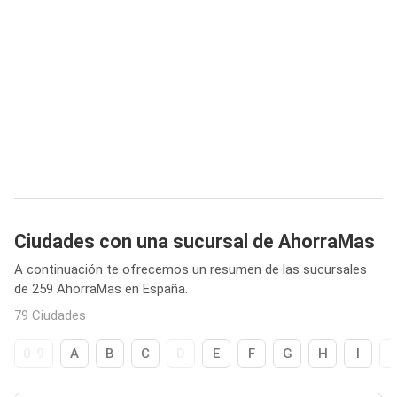
Ciudades con una sucursal de AhorraMas
A continuación te ofrecemos un resumen de las sucursales
de 259 AhorraMas en España.
79 Ciudades
0-9
A
B
C
D
E
F
G
H
I