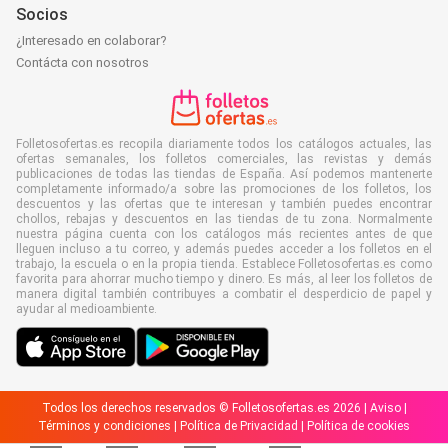
Socios
¿Interesado en colaborar?
Contácta con nosotros
Folletosofertas.es recopila diariamente todos los catálogos actuales, las
ofertas semanales, los folletos comerciales, las revistas y demás
publicaciones de todas las tiendas de España. Así podemos mantenerte
completamente informado/a sobre las promociones de los folletos, los
descuentos y las ofertas que te interesan y también puedes encontrar
chollos, rebajas y descuentos en las tiendas de tu zona. Normalmente
nuestra página cuenta con los catálogos más recientes antes de que
lleguen incluso a tu correo, y además puedes acceder a los folletos en el
trabajo, la escuela o en la propia tienda. Establece Folletosofertas.es como
favorita para ahorrar mucho tiempo y dinero. Es más, al leer los folletos de
manera digital también contribuyes a combatir el desperdicio de papel y
ayudar al medioambiente.
Todos los derechos reservados © Folletosofertas.es 2026 |
Aviso
|
Términos y condiciones
|
Política de Privacidad
|
Política de cookies