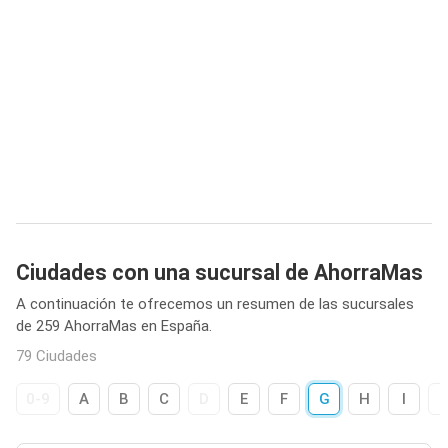
Ciudades con una sucursal de AhorraMas
A continuación te ofrecemos un resumen de las sucursales
de 259 AhorraMas en España.
79 Ciudades
0-9
A
B
C
D
E
F
G
H
I