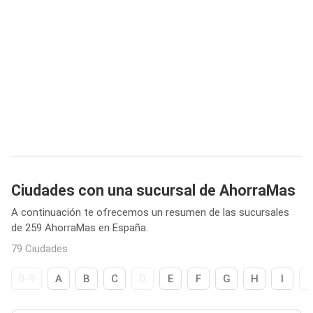
Ciudades con una sucursal de AhorraMas
A continuación te ofrecemos un resumen de las sucursales
de 259 AhorraMas en España.
79 Ciudades
0-9
A
B
C
D
E
F
G
H
I