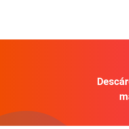
Descár
m