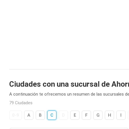
Ciudades con una sucursal de Aho
A continuación te ofrecemos un resumen de las sucursales d
79 Ciudades
0-9
A
B
C
D
E
F
G
H
I