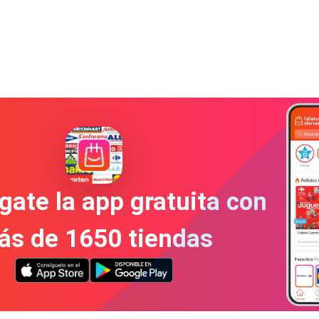
gate la app gratuita con
ás de 1650 tiendas