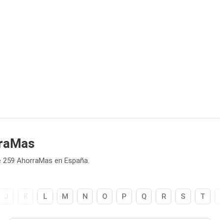
rraMas
e 259 AhorraMas en España.
J
K
L
M
N
O
P
Q
R
S
T