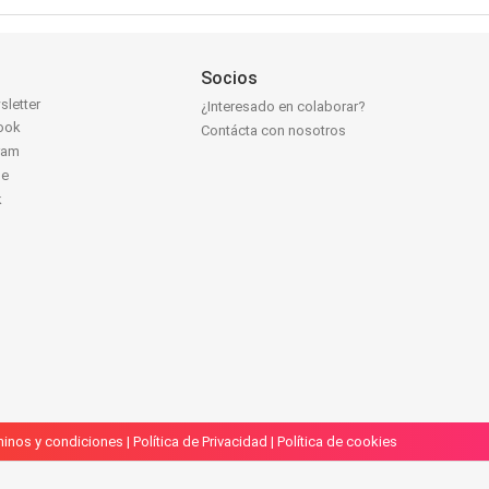
Socios
sletter
¿Interesado en colaborar?
ook
Contácta con nosotros
ram
be
k
inos y condiciones
|
Política de Privacidad
|
Política de cookies