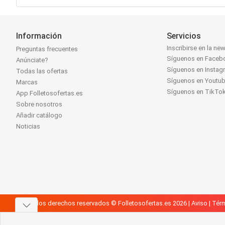
Información
Servicios
Inscribirse en la new
Preguntas frecuentes
Síguenos en Faceb
Anúnciate?
Síguenos en Instag
Todas las ofertas
Síguenos en Youtu
Marcas
Síguenos en TikTo
App Folletosofertas.es
Sobre nosotros
Añadir catálogo
Noticias
Todos los derechos reservados © Folletosofertas.es 2026 |
Aviso
|
Térm