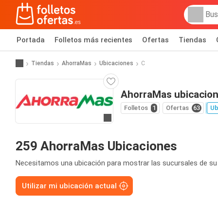
Portada
Folletos más recientes
Ofertas
Tiendas
Tiendas
AhorraMas
Ubicaciones
C
AhorraMas ubicacio
Folletos
1
Ofertas
63
Ub
Ir a la web
259 AhorraMas Ubicaciones
Necesitamos una ubicación para mostrar las sucursales de su
Utilizar mi ubicación actual