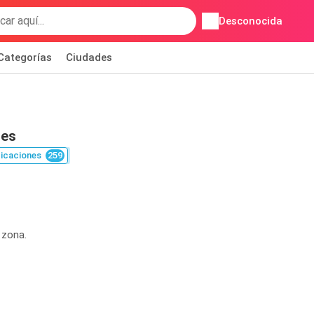
Desconocida
Categorías
Ciudades
nes
icaciones
259
 zona.