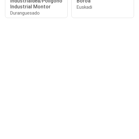
Industrialdea/Polígono
Boroa
Industrial Montor
Euskadi
Duranguesado