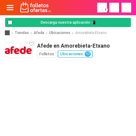
!
Descarga nuestra aplicación 📲
Tiendas
Afede
Ubicaciones
Amorebieta-Etxano
Afede en Amorebieta-Etxano
Folletos
Ubicaciones
17