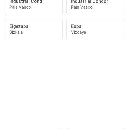
Industrial Cónd
Industrial Cóndor
País Vasco
País Vasco
Elgezabal
Euba
Bizkaia
Vizcaya