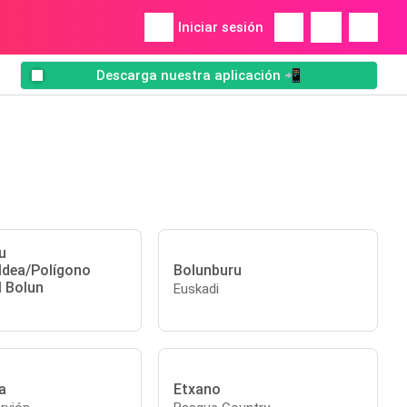
Iniciar sesión
Descarga nuestra aplicación 📲
u
aldea/Polígono
Bolunburu
l Bolun
Euskadi
a
Etxano