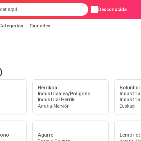
Desconocida
Categorías
Ciudades
)
Herrikoa
Bolunbur
Industrialdea/Polígono
Industri
Industrial Herrik
Industria
Arratia-Nervión
Euskadi
gono
Agarre
Lemoriet