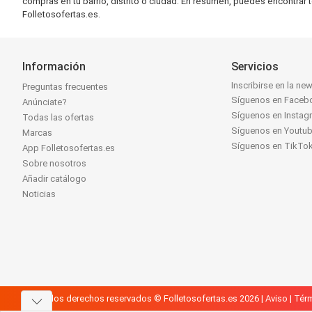
compras en tu barrio, distrito o ciudad. En resumen, puedes encontrar 
Folletosofertas.es.
Información
Servicios
Inscribirse en la new
Preguntas frecuentes
Síguenos en Faceb
Anúnciate?
Síguenos en Instag
Todas las ofertas
Síguenos en Youtu
Marcas
Síguenos en TikTo
App Folletosofertas.es
Sobre nosotros
Añadir catálogo
Noticias
Todos los derechos reservados © Folletosofertas.es 2026 |
Aviso
|
Térm