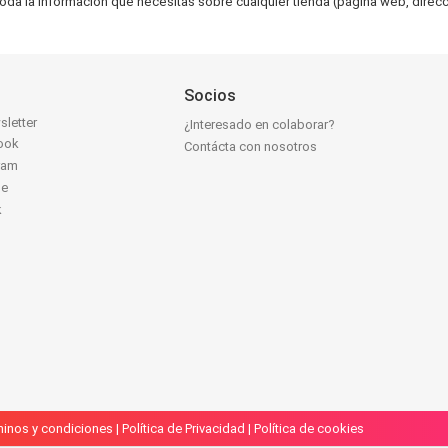
toda la información que necesitas sobre cualquier tienda (página web, direcci
Socios
sletter
¿Interesado en colaborar?
ook
Contácta con nosotros
ram
be
k
inos y condiciones
|
Política de Privacidad
|
Política de cookies