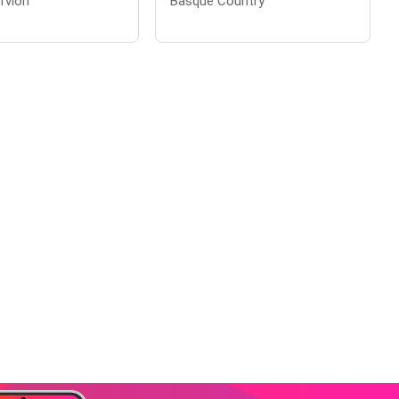
rvión
Basque Country