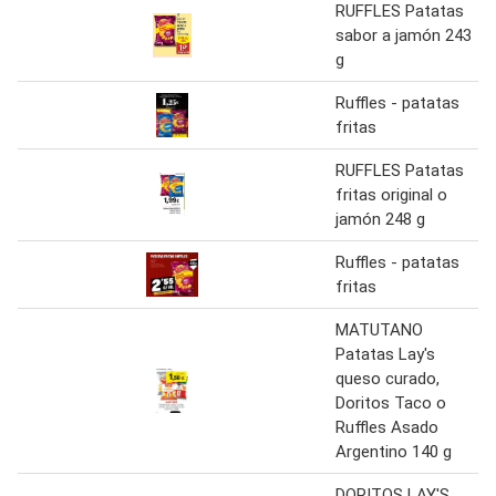
RUFFLES Patatas
sabor a jamón 243
g
Ruffles - patatas
fritas
RUFFLES Patatas
fritas original o
jamón 248 g
Ruffles - patatas
fritas
MATUTANO
Patatas Lay's
queso curado,
Doritos Taco o
Ruffles Asado
Argentino 140 g
DORITOS LAY'S