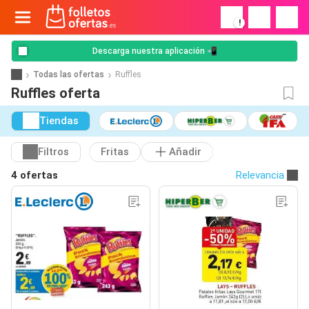
!
Descarga nuestra aplicación 📲
Todas las ofertas
Ruffles
Ruffles oferta
Tiendas
Filtros
Fritas
Añadir
4 ofertas
Relevancia