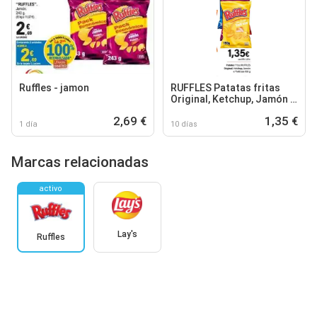
Ruffles - jamon
RUFFLES Patatas fritas
Original, Ketchup, Jamón o
York'eso
2,69 €
1,35 €
1 día
10 días
Marcas relacionadas
activo
Lay's
Ruffles