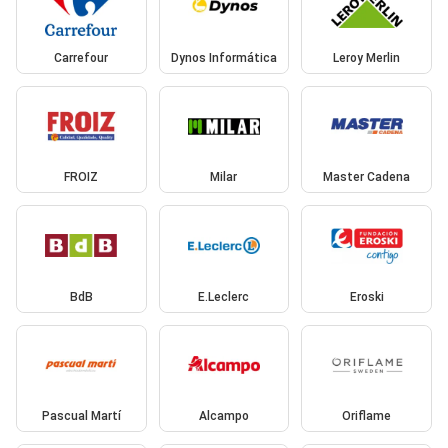
Carrefour
Dynos Informática
Leroy Merlin
FROIZ
Milar
Master Cadena
BdB
E.Leclerc
Eroski
Pascual Martí
Alcampo
Oriflame