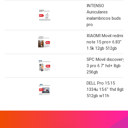
INTENSO
Auriculares
inalambricos buds
pro
XIAOMI Movil redmi
note 15 pro+ 6.83"
1.5k 12gb 512gb
SPC Movil discovery
3 pro 6.7" hd+ 8gb
256gb
DELL Pro 15.15
1334u 15.6" fhd 8gb
512gb w11h