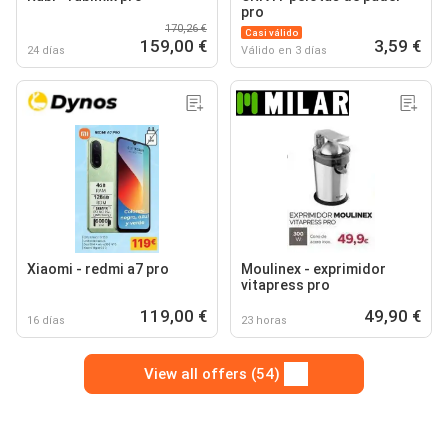
pro
170,26 €
Casi válido
159,00 €
3,59 €
24 días
Válido en 3 días
Xiaomi - redmi a7 pro
Moulinex - exprimidor
vitapress pro
119,00 €
49,90 €
16 días
23 horas
View all offers (54)