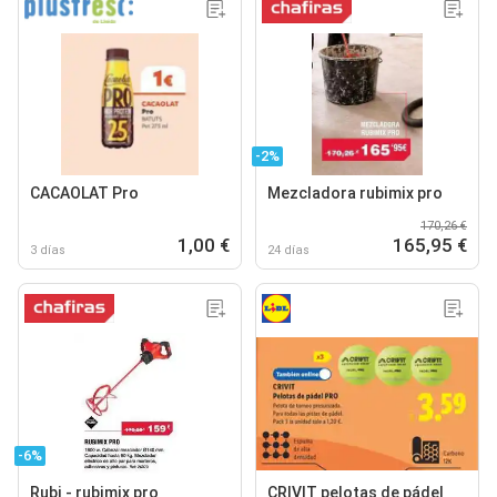
-2%
CACAOLAT Pro
Mezcladora rubimix pro
170,26 €
1,00 €
165,95 €
3 días
24 días
-6%
Rubi - rubimix pro
CRIVIT pelotas de pádel