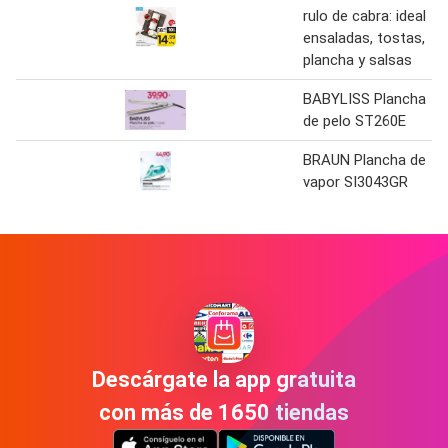
rulo de cabra: ideal
ensaladas, tostas,
plancha y salsas
BABYLISS Plancha
de pelo ST260E
BRAUN Plancha de
vapor SI3043GR
Descárgate la app gratuita
con más de 1650 tiendas