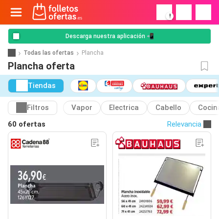
!
Descarga nuestra aplicación 📲
Todas las ofertas
Plancha
Plancha oferta
Tiendas
Filtros
Vapor
Electrica
Cabello
Cocin
60 ofertas
Relevancia