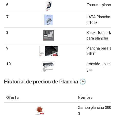
6
Taurus - plancha
7
JATA Plancha
pl1058
8
Blackstone - kit
para plancha
9
Plancha para ser
'cliff'
10
Ironside - planch
gas
Historial de precios de Plancha 🕒
Oferta
Nombre
Gamba plancha 300
g