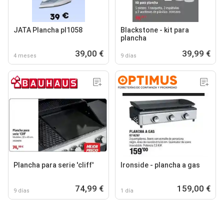
JATA Plancha pl1058
Blackstone - kit para
plancha
39,00 €
39,99 €
4 meses
9 días
Plancha para serie 'cliff'
Ironside - plancha a gas
74,99 €
159,00 €
9 días
1 día