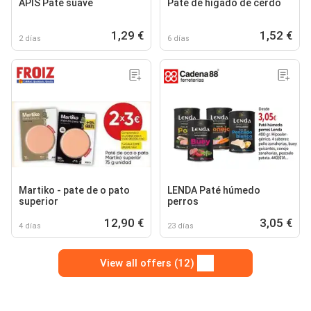
APIS Paté suave
Paté de hígado de cerdo
1,29 €
1,52 €
2 días
6 días
Martiko - pate de o pato
LENDA Paté húmedo
superior
perros
12,90 €
3,05 €
4 días
23 días
View all offers (12)