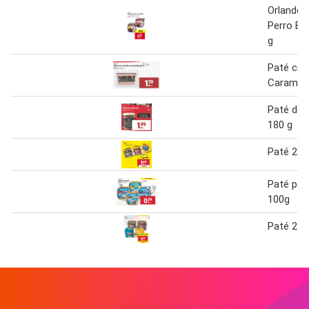
Orlando®
Perro En
g
Paté con
Carameli
Paté de 
180 g
Paté 2x1
Paté par
100g
Paté 2 x