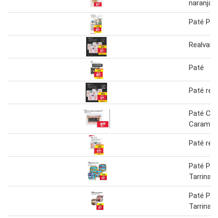
naranja
Paté Par
Realvalle
Paté
Paté real
Paté Con
Carameli
Paté real
Paté Par
Tarrina
Paté Par
Tarrina