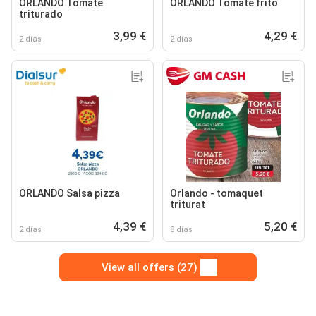
ORLANDO Tomate
ORLANDO Tomate frito
triturado
3,99 €
4,29 €
2 días
2 días
ORLANDO Salsa pizza
Orlando - tomaquet
triturat
4,39 €
5,20 €
2 días
8 días
View all offers (27)