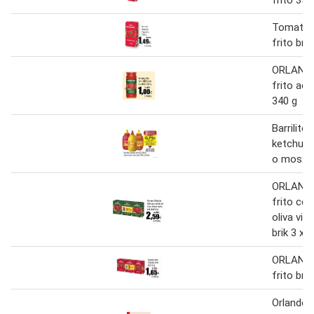
Tomate 
frito bri
ORLAND
frito ace
340 g
Barrilito
ketchup 
o mosta
ORLAND
frito con
oliva vir
brik 3 x 
ORLAND
frito brik
Orlando 