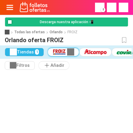
!
Descarga nuestra aplicación 📲
Todas las ofertas
Orlando
FROIZ
Orlando oferta FROIZ
Tiendas
1
Filtros
Añadir