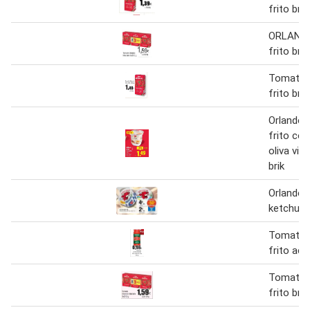
frito bri
ORLAND
frito brik
Tomate 
frito bri
Orlando 
frito con
oliva vir
brik
Orlando -
ketchup
Tomate 
frito ace
Tomate 
frito bri