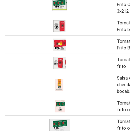
Frito Oliv
3x212 g
Tomate 
Frito bri
Tomate 
Frito Bri
Tomate 
frito
Salsa or
cheddar
bocabaj
Tomate 
frito oliv
Tomate 
frito oliv