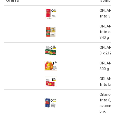
Oferta
Nombre
ORLANDO
frito 350
ORLAND
frito ace
340 g
ORLAND
3 x 212 g
ORLANDO 
300 g
ORLAND
frito brik
Orlando 
frito 0,0 
azucares
brik