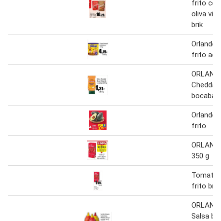
frito con
oliva vir
brik
Orlando 
frito ace
ORLANDO
Cheddar
bocabajo
Orlando 
frito
ORLAND
350 g
Tomate 
frito bri
ORLANDO 
Salsa bra