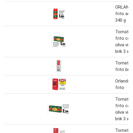
ORLAND
frito ace
340 g
Tomate 
frito con
oliva vir
brik 3 x 
Tomate 
frito bri
Orlando 
frito
Tomate 
frito con
oliva vir
brik 3 x 
Tomate 