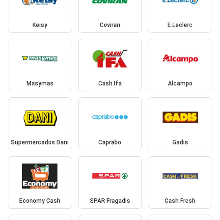
Keisy
Coviran
E.Leclerc
Masymas
Cash Ifa
Alcampo
Supermercados Dani
Caprabo
Gadis
Economy Cash
SPAR Fragadis
Cash Fresh