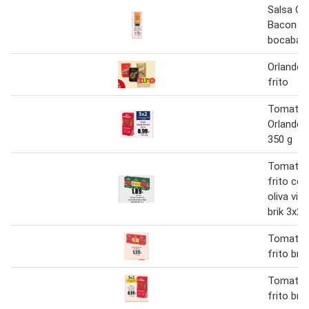
Salsa Ch
Bacon Or
bocabajo
Orlando 
frito
Tomate f
Orlando f
350 g
Tomate 
frito con
oliva vir
brik 3x21
Tomate 
frito bri
Tomate 
frito bri