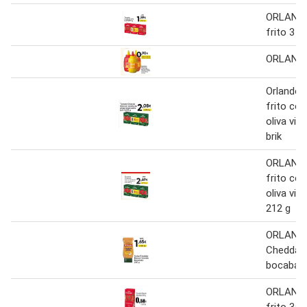
ORLAND
frito 3 x
ORLANDO 
Orlando 
frito con
oliva vir
brik
ORLAND
frito con
oliva vir
212 g
ORLANDO
Cheddar
bocabajo
ORLAND
frito 350