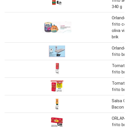
frito ace
340 g
Orlando 
frito con
oliva vir
brik
Orlando 
frito brik
Tomate 
frito bri
Tomate 
frito bri
Salsa Ch
Bacon Or
ORLAND
frito brik