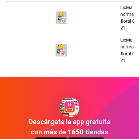
Lixivia
normal/f
floral C
21
Lixivia
normal/f
floral C
21
Descárgate la app gratuita
con más de 1650 tiendas