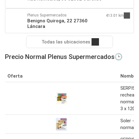
Plenus Supermercados
413.01 km
Benigno Quiroga, 22 27360
Láncara
Todas las ubicaciones
Precio Normal Plenus Supermercados🕒
Oferta
Nombre
SERPIS O
recheas
normal/ma
3 x 120 g
Soler - 
normal/m