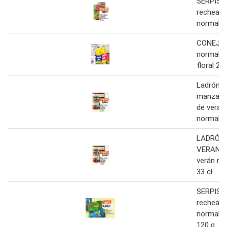
SERPIS O
recheas
normal/li
CONEJO L
normal/f
floral 2 L
Ladrón d
manzanas
de veran
normal/0
LADRÓN 
VERANO 
verán no
33 cl
SERPIS O
recheas
normal/+l
120 g