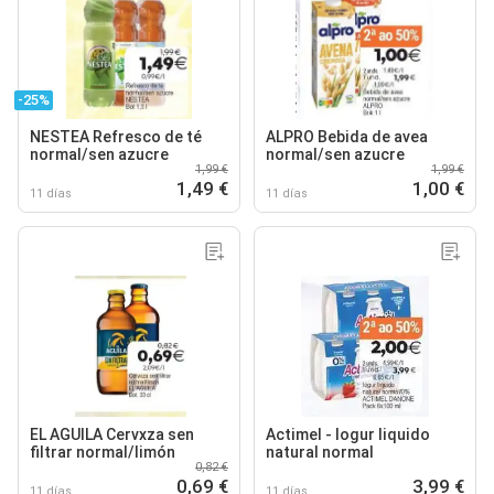
-25%
NESTEA Refresco de té
ALPRO Bebida de avea
normal/sen azucre
normal/sen azucre
1,99 €
1,99 €
1,49 €
1,00 €
11 días
11 días
EL AGUILA Cervxza sen
Actimel - logur liquido
filtrar normal/limón
natural normal
0,82 €
0,69 €
3,99 €
11 días
11 días