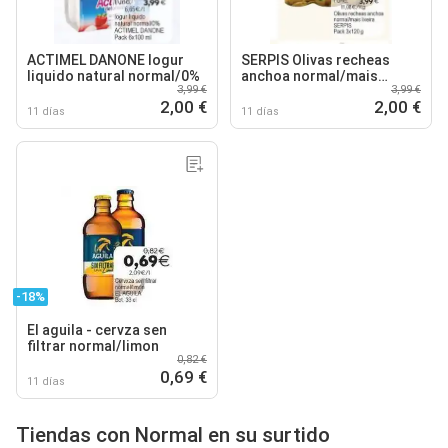
ACTIMEL DANONE Iogur
SERPIS Olivas recheas
liquido natural normal/0%
anchoa normal/mais
3,99 €
3,99 €
lixeira
2,00 €
2,00 €
11 días
11 días
-18%
El aguila - cervza sen
filtrar normal/limon
0,82 €
0,69 €
11 días
Tiendas con Normal en su surtido