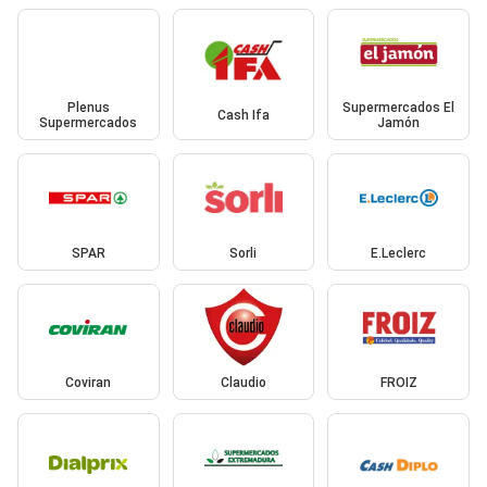
Plenus
Supermercados El
Cash Ifa
Supermercados
Jamón
SPAR
Sorli
E.Leclerc
Coviran
Claudio
FROIZ