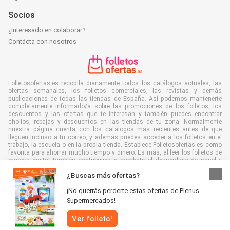
Socios
¿Interesado en colaborar?
Contácta con nosotros
Folletosofertas.es recopila diariamente todos los catálogos actuales, las
ofertas semanales, los folletos comerciales, las revistas y demás
publicaciones de todas las tiendas de España. Así podemos mantenerte
completamente informado/a sobre las promociones de los folletos, los
descuentos y las ofertas que te interesan y también puedes encontrar
chollos, rebajas y descuentos en las tiendas de tu zona. Normalmente
nuestra página cuenta con los catálogos más recientes antes de que
lleguen incluso a tu correo, y además puedes acceder a los folletos en el
trabajo, la escuela o en la propia tienda. Establece Folletosofertas.es como
favorita para ahorrar mucho tiempo y dinero. Es más, al leer los folletos de
manera digital también contribuyes a combatir el desperdicio de papel y
ayudar al medioambiente.
¿Buscas más ofertas?
¡No querrás perderte estas ofertas de Plenus
Supermercados!
Ver folleto!
Todos los derechos reservados © Folletosofertas.es 2026 |
Aviso
|
Términos y condiciones
|
Política de Privacidad
|
Política de cookies