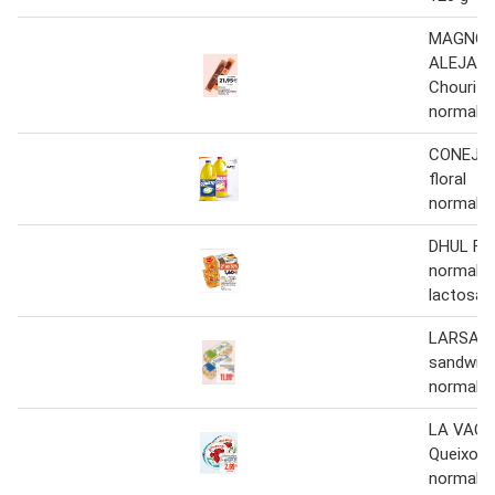
MAGNO
ALEJAN
Chourizo
normal/p
CONEJO L
floral
normal/f
DHUL Fla
normal/
lactosa 4
LARSA Q
sandwic
normal/li
LA VACA
Queixo e
normal/li