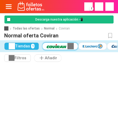
!
Descarga nuestra aplicación 📲
Todas las ofertas
Normal
Coviran
Normal oferta Coviran
Tiendas
1
Filtros
Añadir