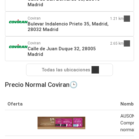
Madrid
Coviran
1.21 km
Bulevar Indalencio Prieto 35, Madrid,
28032 Madrid
Coviran
2.65 km
Calle de Juan Duque 32, 28005
Madrid
Todas las ubicaciones
Precio Normal Coviran🕒
Oferta
Nombre
AUSONI
Compres
normal