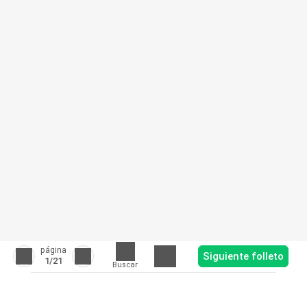
página
Siguiente folleto
1
/21
Buscar