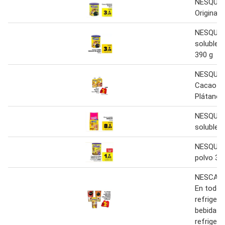
NESQUIK
Original 
NESQUIK
soluble S
390 g
NESQUIK
Cacao o
Plátano 
NESQUIK
soluble 1
NESQUIK
polvo 39
NESCAFÉ
En todos
refrigera
bebidas
refriger