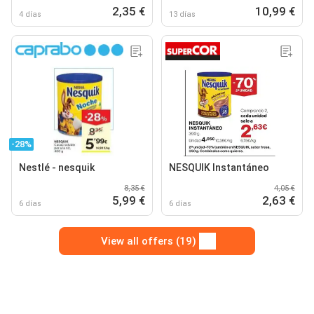
2,35 €
10,99 €
4 días
13 días
-28%
Nestlé - nesquik
NESQUIK Instantáneo
8,35 €
4,05 €
5,99 €
2,63 €
6 días
6 días
View all offers (19)