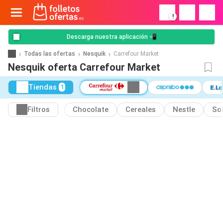
!
Descarga nuestra aplicación 📲
Todas las ofertas
Nesquik
Carrefour Market
Nesquik oferta Carrefour Market
Tiendas
1
Filtros
Chocolate
Cereales
Nestle
So