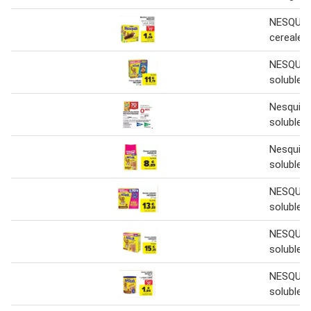
NESQUIK 
cereales
NESQUIK
soluble 2
Nesquik 
soluble
Nesquik 
soluble
NESQUIK
soluble 2
NESQUIK
soluble 2
NESQUIK
soluble 