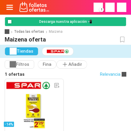
!
Descarga nuestra aplicación 📲
Todas las ofertas
Maizena
Maizena oferta
Tiendas
Filtros
Fina
Añadir
1 ofertas
Relevancia
-14%