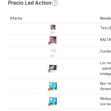
Precio Led Action🕒
Oferta
Nomb
Tira L
BALTIM
Comba 
Lsc s
- pane
inteli
Nor-t
flotan
Medusa
con le