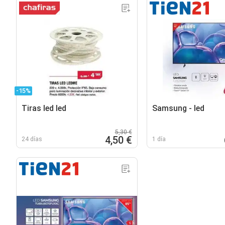
-15%
Tiras led led
Samsung - led
5,30 €
4,50 €
24 días
1 día