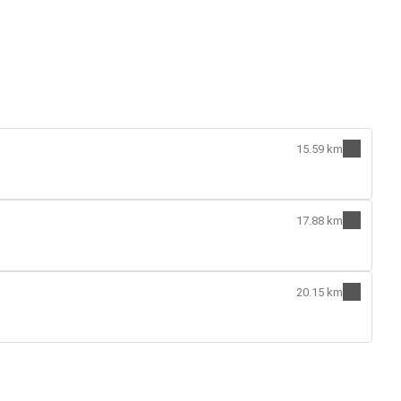
15.59 km
17.88 km
20.15 km