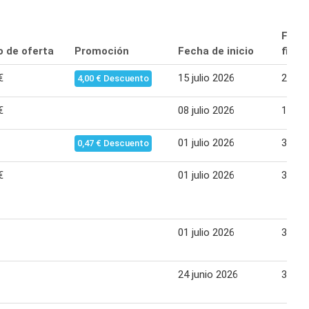
Fech
o de oferta
Promoción
Fecha de inicio
final
€
15 julio 2026
21 jul
4,00 € Descuento
€
08 julio 2026
14 jul
01 julio 2026
31 jul
0,47 € Descuento
€
01 julio 2026
31 jul
01 julio 2026
31 jul
24 junio 2026
30 ju