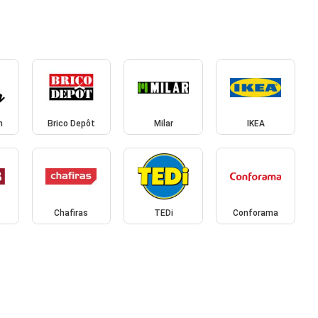
n
Brico Depôt
Milar
IKEA
Chafiras
TEDi
Conforama