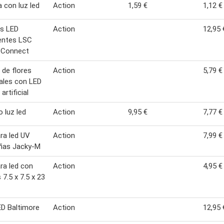
con luz led
Action
1,59 €
1,12 €
es LED
Action
12,95 
gentes LSC
 Connect
 de flores
Action
5,79 €
ciales con LED
artificial
o luz led
Action
9,95 €
7,77 €
ra led UV
Action
7,99 €
uñas Jacky-M
a led con
Action
4,95 €
 7.5 x 7.5 x 23
ED Baltimore
Action
12,95 