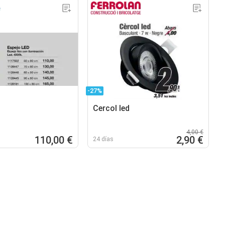
-27%
Cercol led
4,00 €
110,00 €
2,90 €
24 días