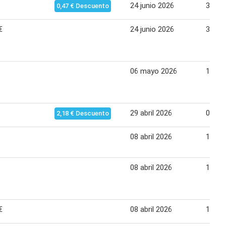
24 junio 2026
30 ju
0,47 € Descuento
€
24 junio 2026
30 ju
06 mayo 2026
12 ma
29 abril 2026
05 ma
2,18 € Descuento
08 abril 2026
14 abr
08 abril 2026
14 abr
€
08 abril 2026
14 abr