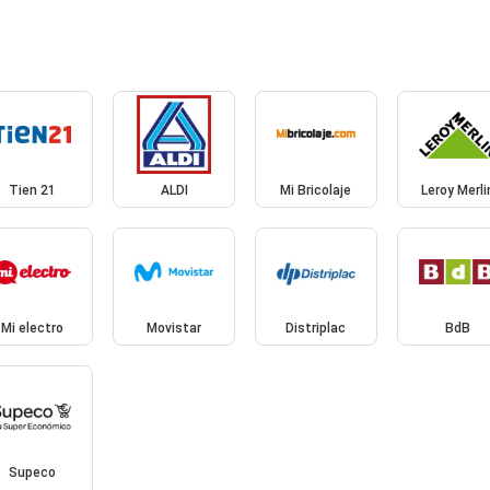
Tien 21
ALDI
Mi Bricolaje
Leroy Merli
Mi electro
Movistar
Distriplac
BdB
Supeco