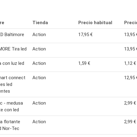
re
Tienda
Precio habitual
Preci
ED Baltimore
Action
17,95 €
13,95 
ORE Tira led
Action
13,95 
con luz led
Action
1,59 €
1,12 €
mart connect
Action
12,95 
les led
gentes
ec - medusa
Action
2,99 €
te con led
 flotante
Action
2,99 €
d Nor-Tec