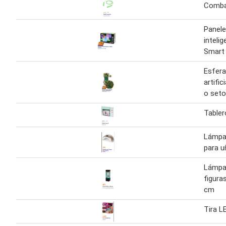
Comba 
Panel
inteli
Smart
Esfera
artifi
o seto 
Tabler
Lámpa
para 
Lámpar
figuras
cm
Tira L