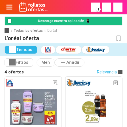
!
Descarga nuestra aplicación 📲
Todas las ofertas
L'oréal
L'oréal oferta
Tiendas
Filtros
Men
Añadir
4 ofertas
Relevancia