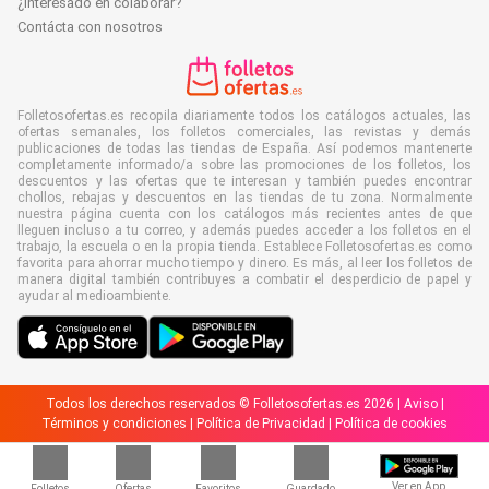
¿Interesado en colaborar?
Contácta con nosotros
Folletosofertas.es recopila diariamente todos los catálogos actuales, las
ofertas semanales, los folletos comerciales, las revistas y demás
publicaciones de todas las tiendas de España. Así podemos mantenerte
completamente informado/a sobre las promociones de los folletos, los
descuentos y las ofertas que te interesan y también puedes encontrar
chollos, rebajas y descuentos en las tiendas de tu zona. Normalmente
nuestra página cuenta con los catálogos más recientes antes de que
lleguen incluso a tu correo, y además puedes acceder a los folletos en el
trabajo, la escuela o en la propia tienda. Establece Folletosofertas.es como
favorita para ahorrar mucho tiempo y dinero. Es más, al leer los folletos de
manera digital también contribuyes a combatir el desperdicio de papel y
ayudar al medioambiente.
Todos los derechos reservados © Folletosofertas.es 2026 |
Aviso
|
Términos y condiciones
|
Política de Privacidad
|
Política de cookies
Ver en App
Folletos
Ofertas
Favoritos
Guardado