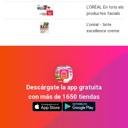
L'ORÉAL En tots els
productes facials
L'oréal - tinte
excellence creme
Descárgate la app gratuita
con más de 1650 tiendas