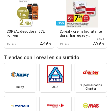
-15%
L'OREAL desodorant 72h
L'oréal - crema hidratante
roll-on
dia antiarrugas y
9,50 €
extrafirmeza revitalift
2,49 €
7,99 €
15 días
19 días
Tiendas con L'oréal en su surtido
Supermercados
Keisy
ALDI
Charter