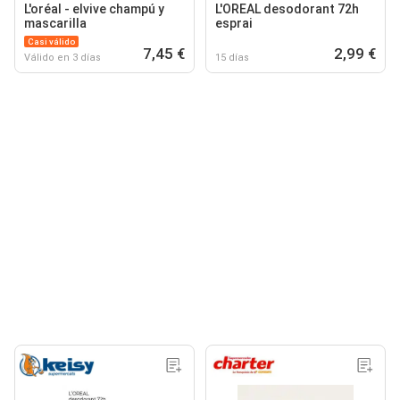
L'oréal - elvive champú y
L'OREAL desodorant 72h
mascarilla
esprai
Casi válido
7,45 €
2,99 €
Válido en 3 días
15 días