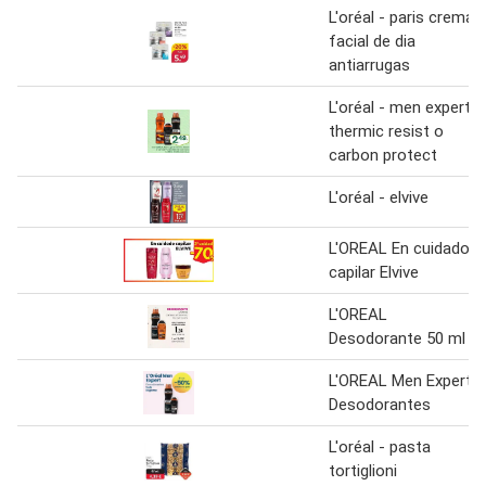
L'oréal - paris crema
facial de dia
antiarrugas
L'oréal - men expert
thermic resist o
carbon protect
L'oréal - elvive
L'OREAL En cuidado
capilar Elvive
L'OREAL
Desodorante 50 ml
L'OREAL Men Expert
Desodorantes
L'oréal - pasta
tortiglioni