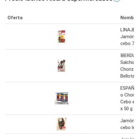
Oferta
Nombre
LINAJE 
Jamón Ib
cebo 7,5
IBERDUQ
Salchich
Chorizo 
Bellota 5
ESPAÑA 
o Choriz
Cebo en
x 50 g
Jamón ib
cebo leg