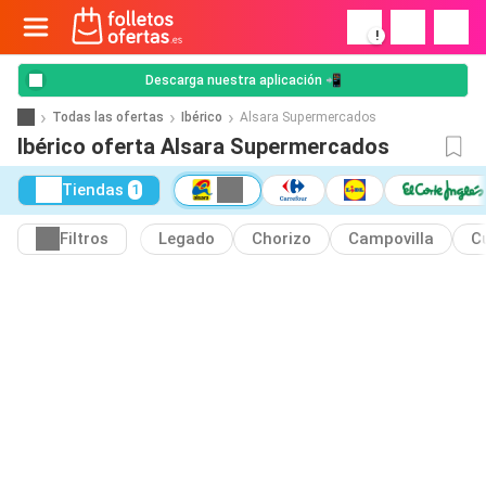
!
Descarga nuestra aplicación 📲
Todas las ofertas
Ibérico
Alsara Supermercados
Ibérico oferta Alsara Supermercados
Tiendas
1
Filtros
Legado
Chorizo
Campovilla
C