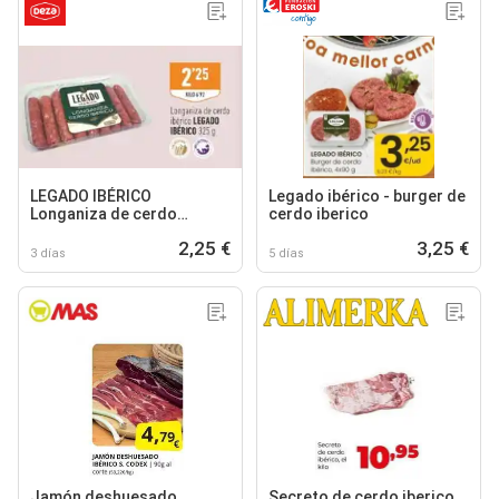
LEGADO IBÉRICO
Legado ibérico - burger de
Longaniza de cerdo
cerdo iberico
ibérico
2,25 €
3,25 €
3 días
5 días
Jamón deshuesado
Secreto de cerdo iberico