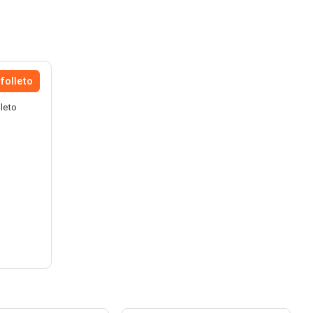
folleto
lleto