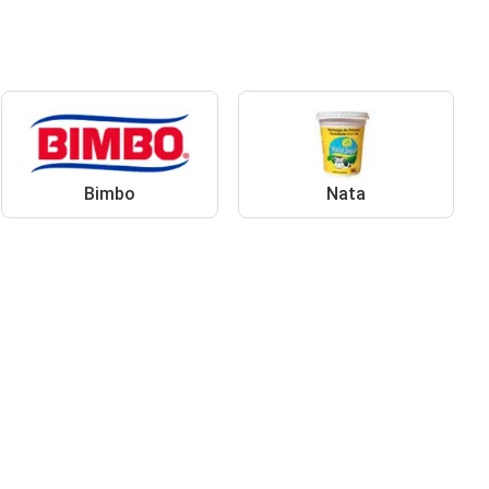
Bimbo
Nata