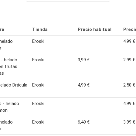
re
Tienda
Precio habitual
Preci
 helado
Eroski
4,99 €
a
 - helado
Eroski
3,99 €
2,99 €
n frutas
as
elado Drácula
Eroski
4,99 €
2,50 €
o - helado
Eroski
4,99 €
imon
 helado
Eroski
6,49 €
3,99 €
a