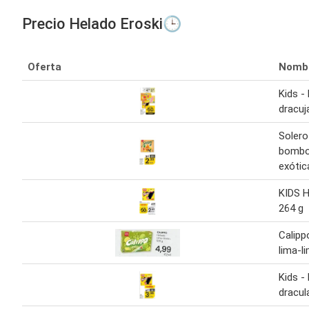
Precio Helado Eroski🕒
Oferta
Nomb
Kids -
dracuj
Solero
bombo
exótic
KIDS H
264 g
Calipp
lima-l
Kids -
dracul