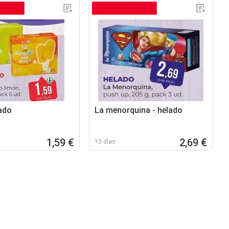
lado
La menorquina - helado
1,59 €
2,69 €
13 días