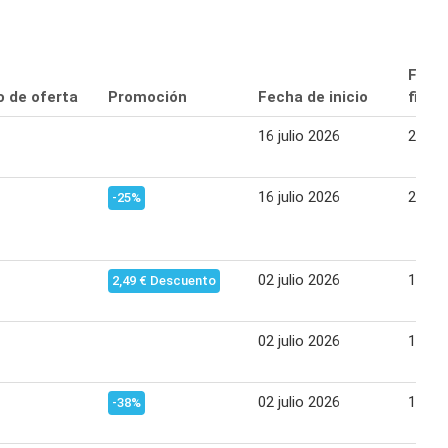
Fech
o de oferta
Promoción
Fecha de inicio
final
16 julio 2026
29 jul
16 julio 2026
29 jul
-25%
02 julio 2026
14 jul
2,49 € Descuento
02 julio 2026
15 jul
02 julio 2026
15 jul
-38%