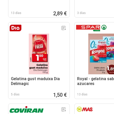
2,89 €
13 días
3 días
Gelatina gust maduixa Dia
Royal - gelatina sa
Delimagic
azucares
1,50 €
5 días
13 días