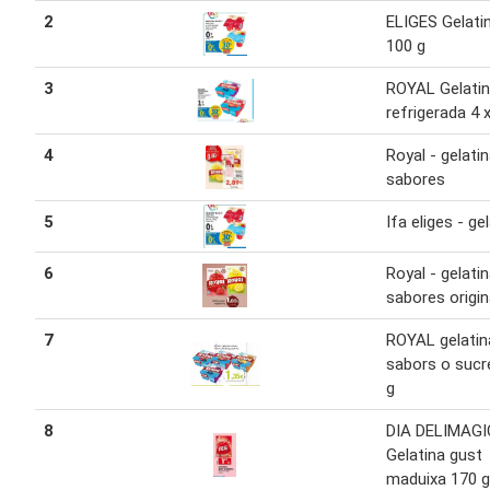
2
ELIGES Gelatin
100 g
3
ROYAL Gelati
refrigerada 4 
4
Royal - gelati
sabores
5
Ifa eliges - ge
6
Royal - gelati
sabores origin
7
ROYAL gelatin
sabors o sucr
g
8
DIA DELIMAGI
Gelatina gust
maduixa 170 g