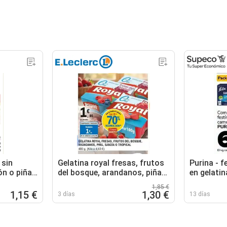
 sin
Gelatina royal fresas, frutos
Purina - 
ón o piña
del bosque, arandanos, piña,
en gelatin
sandía o tropical
fantastic
1,85 €
1,15 €
1,30 €
3 días
13 días