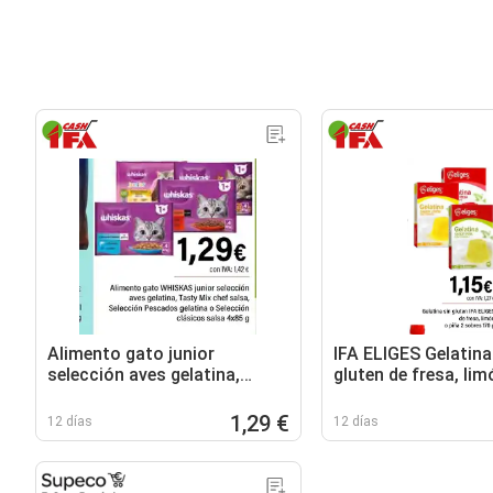
Alimento gato junior
IFA ELIGES Gelatina
selección aves gelatina,
gluten de fresa, lim
Tasty Mix chef salsa,
2 sobres
Selección Pescados gelatina
1,29 €
12 días
12 días
o Selección clásicos salsa