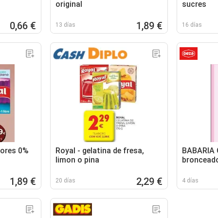
original
sucres
0,66 €
1,89 €
13 días
16 días
bores 0%
Royal - gelatina de fresa,
BABARIA 
limon o pina
broncead
1,89 €
2,29 €
20 días
4 días