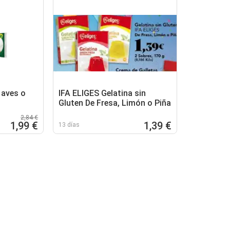
 aves o
IFA ELIGES Gelatina sin
Gluten De Fresa, Limón o Piña
2,84 €
1,99 €
1,39 €
13 días