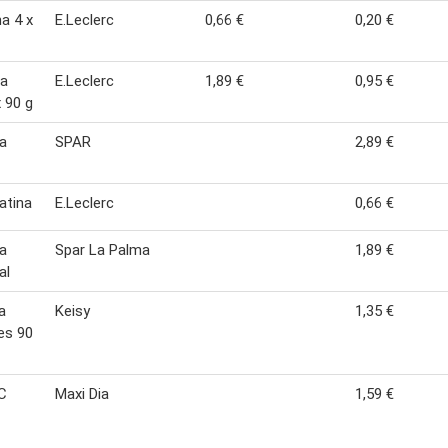
a 4 x
E.Leclerc
0,66 €
0,20 €
na
E.Leclerc
1,89 €
0,95 €
x 90 g
na
SPAR
2,89 €
latina
E.Leclerc
0,66 €
na
Spar La Palma
1,89 €
al
a
Keisy
1,35 €
es 90
C
Maxi Dia
1,59 €