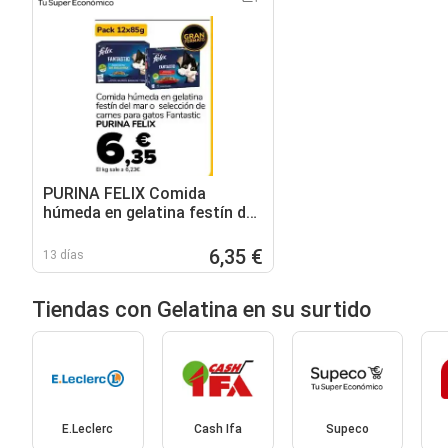
PURINA FELIX Comida
húmeda en gelatina festín del
mar o selección de carnes
para gatos Fantastic
6,35 €
13 días
Tiendas con Gelatina en su surtido
E.Leclerc
Cash Ifa
Supeco