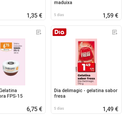
maduixa
1,35 €
1,59 €
5 días
Gelatina
Dia delimagic - gelatina sabor
ora FPS-15
fresa
6,75 €
1,49 €
5 días