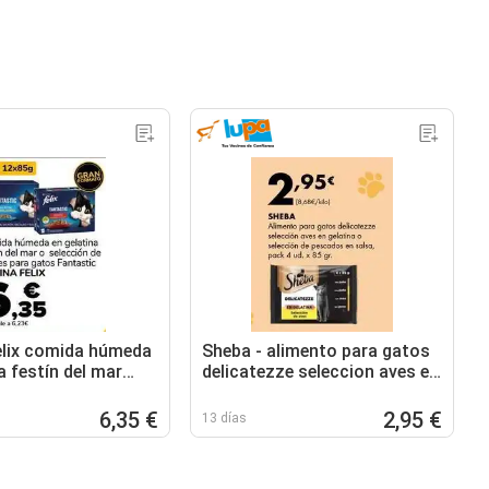
felix comida húmeda
Sheba - alimento para gatos
a festín del mar
delicatezze seleccion aves en
gelatina o seleccion de
pescados en salsa
6,35 €
2,95 €
13 días