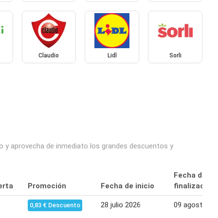
Claudio
Lidl
Sorli
cio y aprovecha de inmediato los grandes descuentos y
Fecha de
erta
Promoción
Fecha de inicio
finalización
28 julio 2026
09 agosto 20
0,83 € Descuento