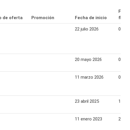
Fech
o de oferta
Promoción
Fecha de inicio
final
22 julio 2026
08 ag
20 mayo 2026
06 ju
11 marzo 2026
04 abr
23 abril 2025
10 ma
11 enero 2023
28 en