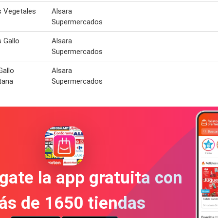
s Vegetales
Alsara
Supermercados
 Gallo
Alsara
Supermercados
Gallo
Alsara
tana
Supermercados
gate la app gratuita con
ás de 1650 tiendas