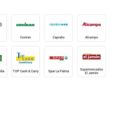
Coviran
Caprabo
Alcampo
Supermercados
lia
TOP Cash & Carry
Spar La Palma
El Jamón