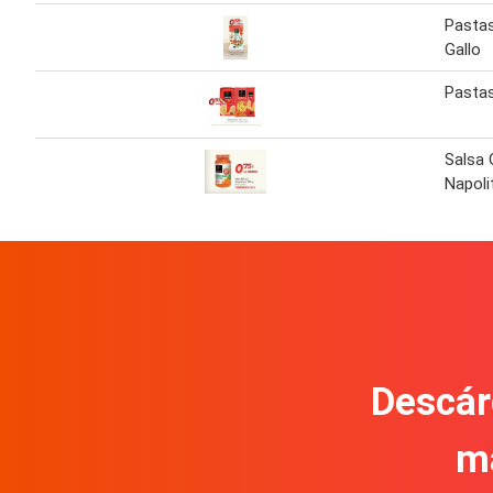
Pasta
Gallo
Pastas
Salsa 
Napoli
Descár
m