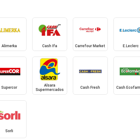
Alimerka
Cash Ifa
Carrefour Market
E.Leclerc
Alsara
Supercor
Cash Fresh
Cash Ecofami
Supermercados
Sorli