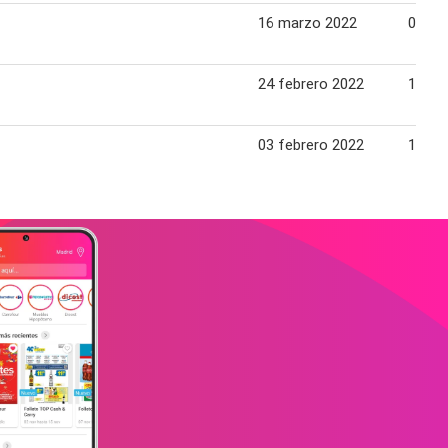
16 marzo 2022
02 abr
24 febrero 2022
12 ma
03 febrero 2022
19 fe