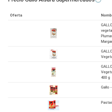
Oferta
Nomb
GALLO
vegeta
Plumas
Margar
GALLO
Vegeta
GALLO
Vegeta
400 g
Gallo 
Pastas