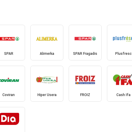
SPAR
Alimerka
SPAR Fragadis
Plusfresc
Coviran
Hiper Usera
FROIZ
Cash Ifa