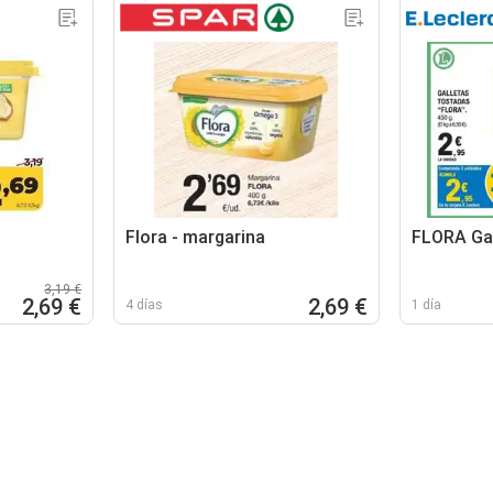
Flora - margarina
FLORA Gal
3,19 €
2,69 €
2,69 €
4 días
1 día