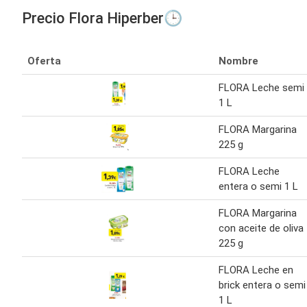
Precio Flora Hiperber🕒
Oferta
Nombre
FLORA Leche semi
1 L
FLORA Margarina
225 g
FLORA Leche
entera o semi 1 L
FLORA Margarina
con aceite de oliva
225 g
FLORA Leche en
brick entera o semi
1 L