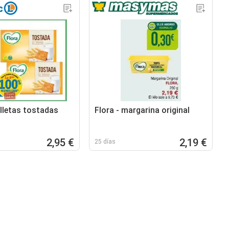
letas tostadas
Flora - margarina original
2,95 €
2,19 €
25 días