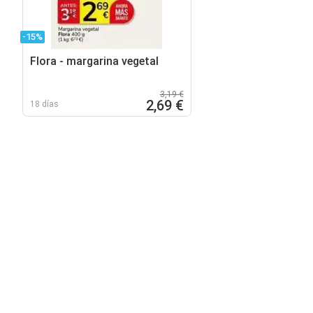
-15%
Flora - margarina vegetal
3,19 €
2,69 €
18 días