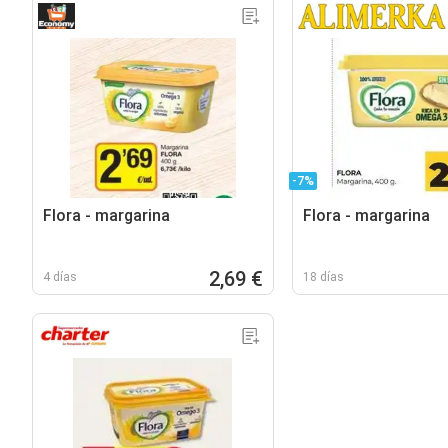
-7%
Flora - margarina
Flora - margarina
2,69 €
4 días
18 días