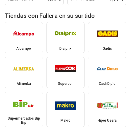
Válido en 4 días
Válido en 4 días
Tiendas con Fallera en su surtido
Alcampo
Dialprix
Gadis
Alimerka
Supercor
CashDiplo
Supermercados Bip
Makro
Hiper Usera
Bip