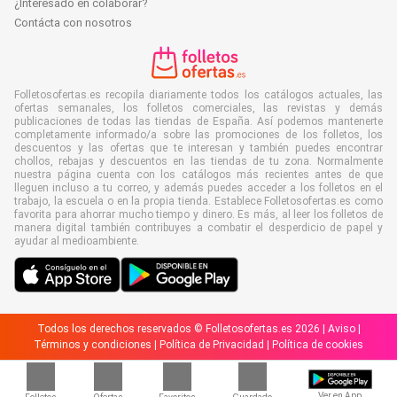
¿Interesado en colaborar?
Contácta con nosotros
Folletosofertas.es recopila diariamente todos los catálogos actuales, las
ofertas semanales, los folletos comerciales, las revistas y demás
publicaciones de todas las tiendas de España. Así podemos mantenerte
completamente informado/a sobre las promociones de los folletos, los
descuentos y las ofertas que te interesan y también puedes encontrar
chollos, rebajas y descuentos en las tiendas de tu zona. Normalmente
nuestra página cuenta con los catálogos más recientes antes de que
lleguen incluso a tu correo, y además puedes acceder a los folletos en el
trabajo, la escuela o en la propia tienda. Establece Folletosofertas.es como
favorita para ahorrar mucho tiempo y dinero. Es más, al leer los folletos de
manera digital también contribuyes a combatir el desperdicio de papel y
ayudar al medioambiente.
Todos los derechos reservados © Folletosofertas.es 2026 |
Aviso
|
Términos y condiciones
|
Política de Privacidad
|
Política de cookies
Ver en App