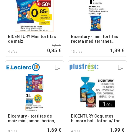
BICENTURY Mini tortitas
Bicentury - mini tortitas
de maíz
receta mediterranea,
1,69 €
palomita o jamon
0,85 €
1,39 €
4 días
13 días
Bicentury - tortitas de
BICENTURY Coquetes
maiz mini jamon iberico,
bl.moro bol.-tofon.a/ for.
mediterráneo
o pernil ibèric
1,69 €
1,99 €
3 días
4 días