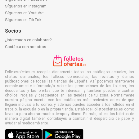
Síguenos en Instagram
Síguenos en Youtube
Síguenos en TikTok
Socios
¿Interesado en colaborar?
Contácta con nosotros
Folletosofertas.es recopila diariamente todos los catálogos actuales, las
ofertas semanales, los folletos comerciales, las revistas y demás
publicaciones de todas las tiendas de España. Así podemos mantenerte
completamente informado/a sobre las promociones de los folletos, los
descuentos y las ofertas que te interesan y también puedes encontrar
chollos, rebajas y descuentos en las tiendas de tu zona. Normalmente
nuestra página cuenta con los catálogos más recientes antes de que
lleguen incluso a tu correo, y además puedes acceder a los folletos en el
trabajo, la escuela o en la propia tienda. Establece Folletosofertas.es como
favorita para ahorrar mucho tiempo y dinero. Es más, al leer los folletos de
manera digital también contribuyes a combatir el desperdicio de papel y
ayudar al medioambiente.