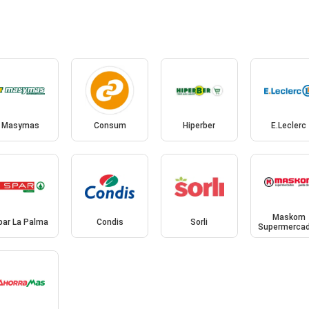
Masymas
Consum
Hiperber
E.Leclerc
Maskom
par La Palma
Condis
Sorli
Supermerca