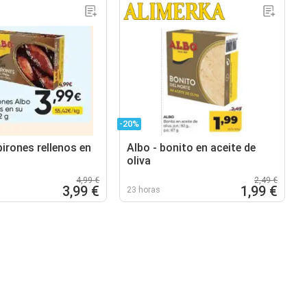
-20%
irones rellenos en
Albo - bonito en aceite de
oliva
4,99 €
2,49 €
3,99 €
1,99 €
23 horas