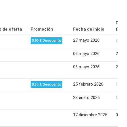
Fech
o de oferta
Promoción
Fecha de inicio
final
27 mayo 2026
13 ju
0,95 € Descuento
06 mayo 2026
23 ma
06 mayo 2026
23 ma
25 febrero 2026
14 ma
0,35 € Descuento
28 enero 2026
14 fe
17 diciembre 2025
03 en