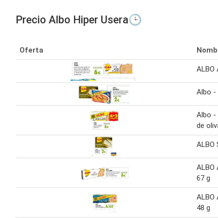
Precio Albo Hiper Usera🕒
Oferta
Nomb
ALBO 
Albo -
Albo -
de oliv
ALBO S
ALBO A
67 g
ALBO A
48 g