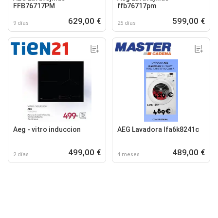
FFB76717PM
ffb76717pm
629,00 €
599,00 €
9 días
25 días
Aeg - vitro induccion
AEG Lavadora lfa6k8241c
499,00 €
489,00 €
2 días
4 meses