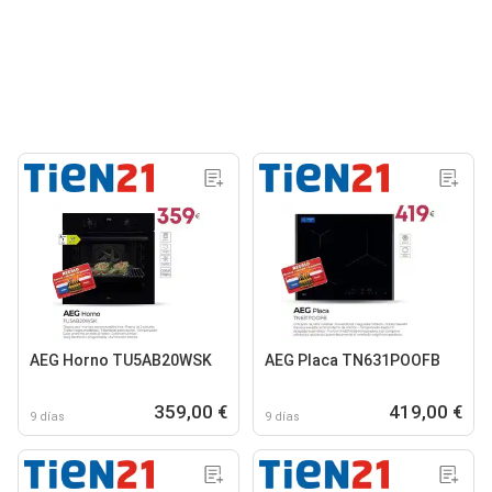
AEG Horno TU5AB20WSK
AEG Placa TN631POOFB
359,00 €
419,00 €
9 días
9 días