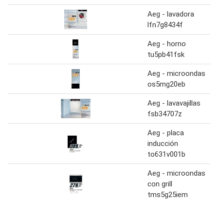
Aeg - lavadora
lfn7g8434f
Aeg - horno
tu5pb41fsk
Aeg - microondas
os5mg20eb
Aeg - lavavajillas
fsb34707z
Aeg - placa
inducción
to631v001b
Aeg - microondas
con grill
tms5g25iem