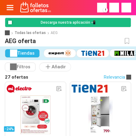
!
Descarga nuestra aplicación 📲
Todas las ofertas
AEG
AEG oferta
Tiendas
Filtros
Añadir
27 ofertas
Relevancia
-24%