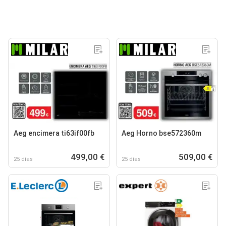
Aeg encimera ti63if00fb
Aeg Horno bse572360m
499,00 €
509,00 €
25 días
25 días