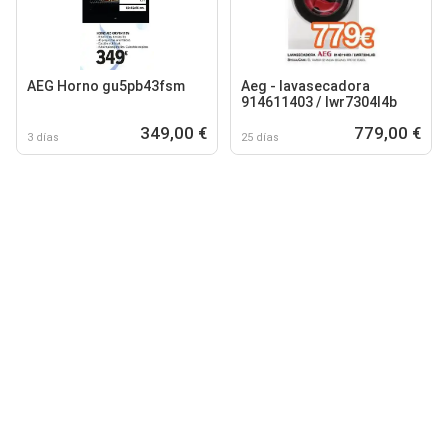
AEG Horno gu5pb43fsm
Aeg - lavasecadora
914611403 / lwr7304l4b
349,00 €
779,00 €
3 días
25 días