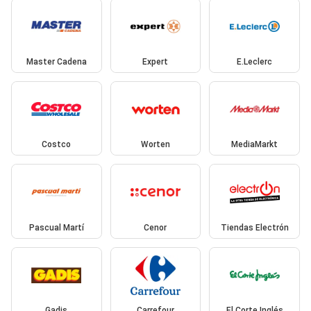
Master Cadena
Expert
E.Leclerc
Costco
Worten
MediaMarkt
Pascual Martí
Cenor
Tiendas Electrón
Gadis
Carrefour
El Corte Inglés