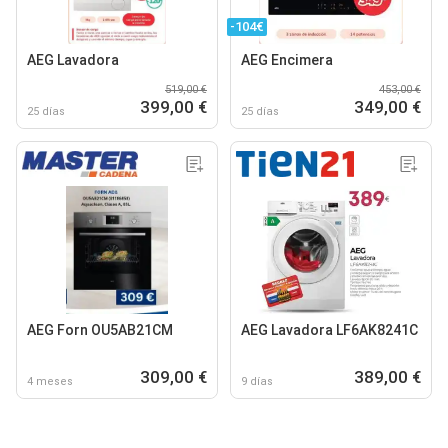
-104€
AEG Lavadora
AEG Encimera
519,00 €
453,00 €
399,00 €
349,00 €
25 días
25 días
AEG Forn OU5AB21CM
AEG Lavadora LF6AK8241C
309,00 €
389,00 €
4 meses
9 días