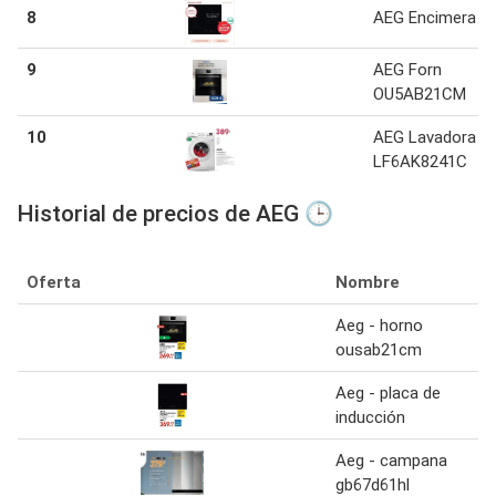
8
AEG Encimera
9
AEG Forn
OU5AB21CM
10
AEG Lavadora
LF6AK8241C
Historial de precios de AEG 🕒
Oferta
Nombre
Aeg - horno
ousab21cm
Aeg - placa de
inducción
Aeg - campana
gb67d61hl