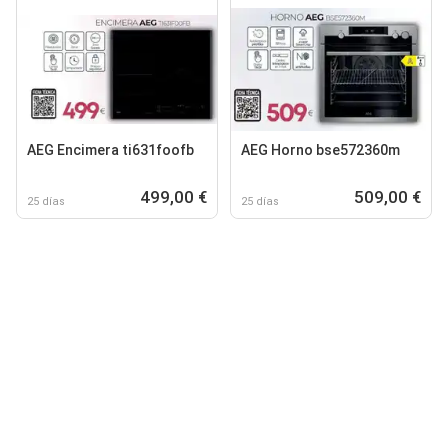
AEG Encimera ti631foofb
AEG Horno bse572360m
499,00 €
509,00 €
25 días
25 días