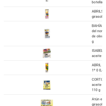
botella 1
ABRILSO
girasol 1
BAHÍA A
del norte
de oliva
g
ISABEL Sa
aceite de
ABRIL Ac
1º 0 0,4°
CORTIZO
aceite de
110 g
Atún en 
girasol b