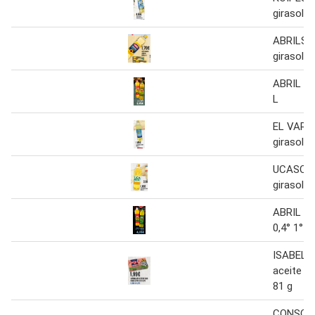
girasol b
ABRILSO
girasol 1
ABRIL Ace
L
EL VARE
girasol b
UCASOL 
girasol b
ABRIL Ac
0,4° 1° 1
ISABEL Sa
aceite de
81 g
CONSORC