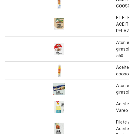
COOSOL
FILETE 
ACEITE 
PELAZZ
Atún en 
girasol c
550
Aceite gi
coosol b
Atún en 
girasol c
Aceite Gi
Vareo Bo
Filete A
Aceite V