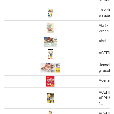
La vieira 
en aceite
Abril - ac
virgen ex
Abril - ac
ACEITE 
Ucasol - 
girasol
Aceite de
ACEITE 
ABRILSO
1L
ACEITE 