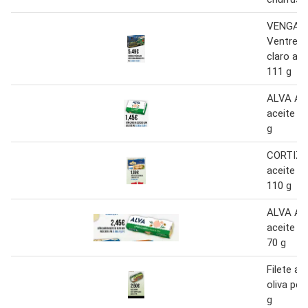
VENGAR
Ventresc
claro ace
111 g
ALVA Atú
aceite de
g
CORTIZO
aceite de
110 g
ALVA Atú
aceite de
70 g
Filete a
oliva pel
g