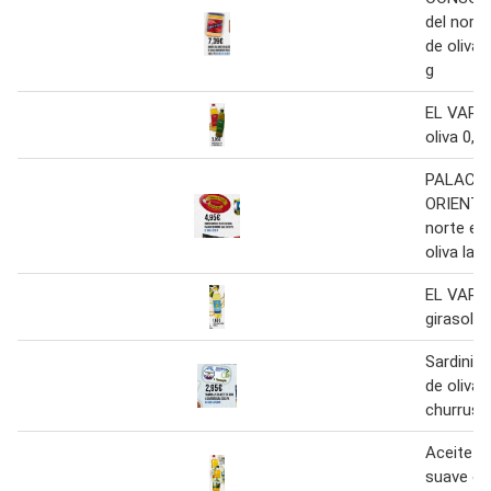
del norte
de oliva
g
EL VARE
oliva 0,4
PALACIO
ORIENTE
norte en
oliva lat
EL VARE
girasol b
Sardinill
de oliva 
churrusq
Aceite ol
suave o 