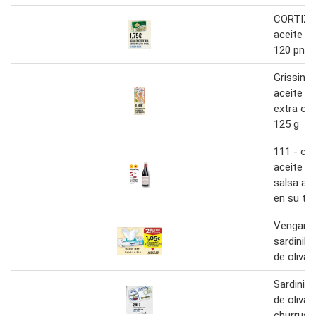
CORTIZO
aceite de
120 pn
Grissini 
aceite ol
extra o a
125 g
111 - chi
aceite de
salsa am
en su tin
Vengarco
sardinill
de oliva 
Sardinill
de oliva 
churrusq