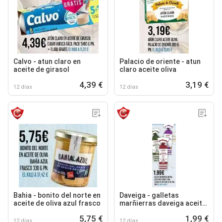
Calvo - atun claro en
Palacio de oriente - atun
aceite de girasol
claro aceite oliva
4,39 €
3,19 €
12 días
12 días
Bahia - bonito del norte en
Daveiga - galletas
aceite de oliva azul frasco
marñierras daveiga aceite
oliva virgen extra, clasicas
5,75 €
1,99 €
o con semillas de chia
12 días
12 días