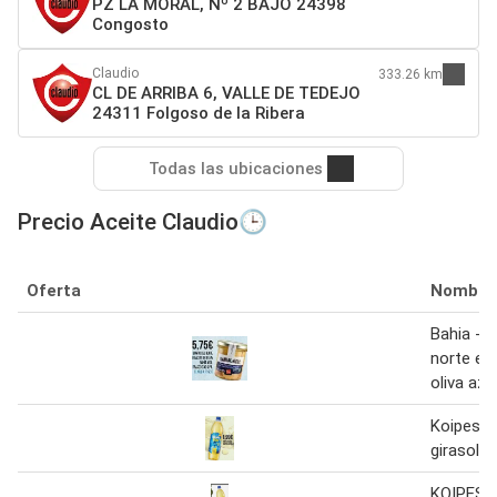
PZ LA MORAL, Nº 2 BAJO 24398
Congosto
Claudio
333.26 km
CL DE ARRIBA 6, VALLE DE TEDEJO
24311 Folgoso de la Ribera
Todas las ubicaciones
Precio Aceite Claudio🕒
Oferta
Nombre
Bahia - b
norte en
oliva azu
Koipesol 
girasol b
KOIPESO