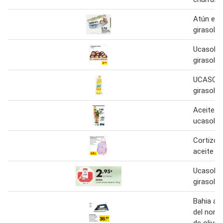
Atún en 
girasol b
Ucasol - 
girasol
UCASOL 
girasol b
Aceite gi
ucasol bo
Cortizo 
aceite de
Ucasol - 
girasol b
Bahia azu
del norte
de oliva 