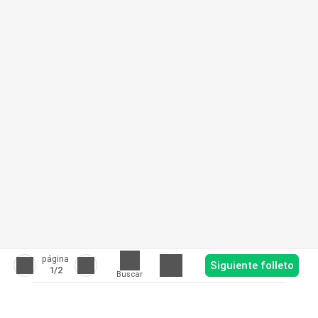
página
Siguiente folleto
1
/2
Buscar