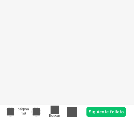
página
Siguiente folleto
1
/5
Buscar