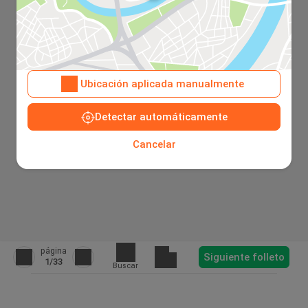
Ubicación aplicada manualmente
Detectar automáticamente
Cancelar
página
Siguiente folleto
1
/33
Buscar