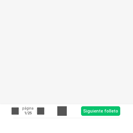
página
Siguiente folleto
1
/25