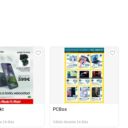
kt
PCBox
e 24 días
Válido durante 24 días