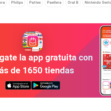
ora
Philips
Pattex
Paellera
Oral B
Nintendo Swit
gate la app gratuita con
ás de 1650 tiendas