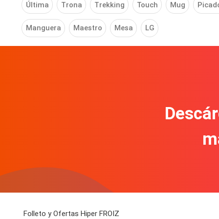
Última
Trona
Trekking
Touch
Mug
Picad
Manguera
Maestro
Mesa
LG
Descár
m
Folleto y Ofertas Hiper FROIZ