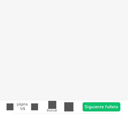
página
Siguiente folleto
1
/5
Buscar