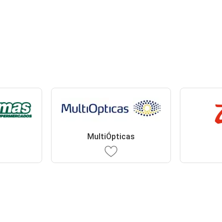
s
MultiÓpticas