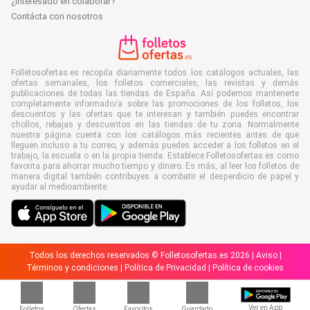
¿Interesado en colaborar?
Contácta con nosotros
Folletosofertas.es recopila diariamente todos los catálogos actuales, las
ofertas semanales, los folletos comerciales, las revistas y demás
publicaciones de todas las tiendas de España. Así podemos mantenerte
completamente informado/a sobre las promociones de los folletos, los
descuentos y las ofertas que te interesan y también puedes encontrar
chollos, rebajas y descuentos en las tiendas de tu zona. Normalmente
nuestra página cuenta con los catálogos más recientes antes de que
lleguen incluso a tu correo, y además puedes acceder a los folletos en el
trabajo, la escuela o en la propia tienda. Establece Folletosofertas.es como
favorita para ahorrar mucho tiempo y dinero. Es más, al leer los folletos de
manera digital también contribuyes a combatir el desperdicio de papel y
ayudar al medioambiente.
Todos los derechos reservados © Folletosofertas.es 2026 |
Aviso
|
Términos y condiciones
|
Política de Privacidad
|
Política de cookies
Ver en App
Folletos
Ofertas
Favoritos
Guardado