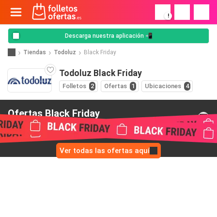
!
Descarga nuestra aplicación 📲
Tiendas
Todoluz
Black Friday
Todoluz Black Friday
Folletos
2
Ofertas
1
Ubicaciones
4
Ofertas Black Friday
de Todoluz
Ver todas las ofertas aquí