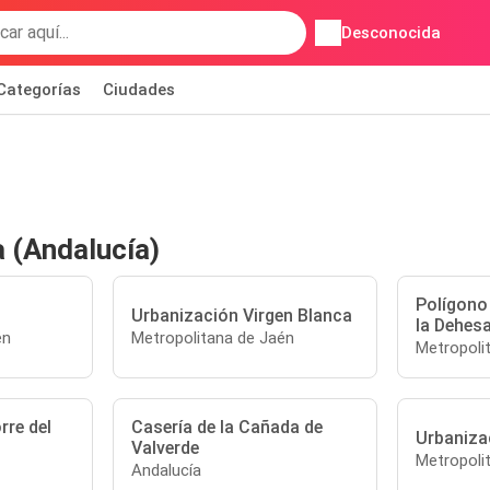
Desconocida
Categorías
Ciudades
)
a (Andalucía)
Polígono 
Urbanización Virgen Blanca
la Dehes
én
Metropolitana de Jaén
Metropoli
rre del
Casería de la Cañada de
Urbanizac
Valverde
Metropoli
Andalucía