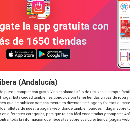
gate la app gratuita con
ás de 1650 tiendas
ibera (Andalucía)
onde puede comprar con gusto. Y no hablamos sólo de realizar la compra fam
hogar. Esta ciudad también es conocida por tener tiendas únicas de ropa y 
es que se publican semanalmente en diversos catálogos y folletos durante 
os folletos de nuestra página web, donde también puedes indagar sobre tod
en diferentes categorías, para que te sea fácil encontrarlas y comparar. Así 
ontrar toda la información que necesitas sobre cualquier tienda (página web,