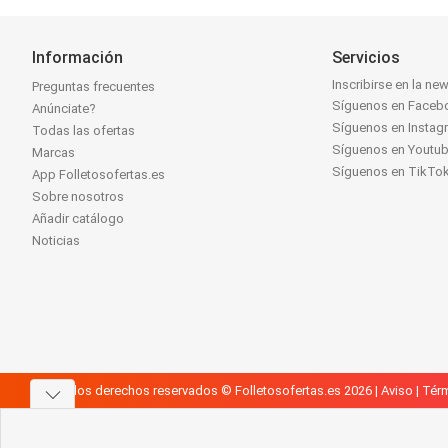
Información
Servicios
Inscribirse en la new
Preguntas frecuentes
Síguenos en Faceb
Anúnciate?
Síguenos en Instag
Todas las ofertas
Síguenos en Youtu
Marcas
Síguenos en TikTo
App Folletosofertas.es
Sobre nosotros
Añadir catálogo
Noticias
Todos los derechos reservados © Folletosofertas.es 2026 |
Aviso
|
Térm