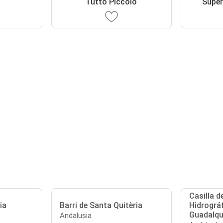
Tutto Piccolo
Supe
Casilla d
ia
Barri de Santa Quitèria
Hidrográf
Guadalqu
Andalusia