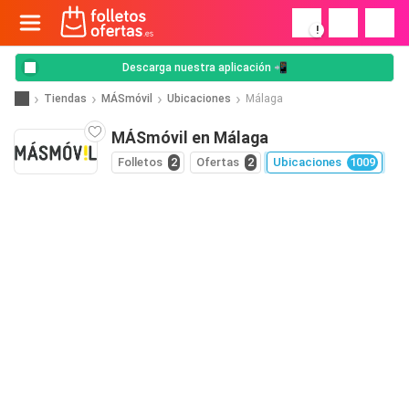
!
Descarga nuestra aplicación 📲
Tiendas
MÁSmóvil
Ubicaciones
Málaga
MÁSmóvil en Málaga
Folletos
2
Ofertas
2
Ubicaciones
1009