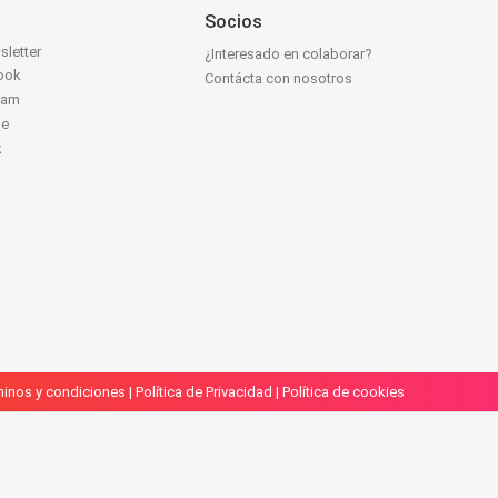
Socios
sletter
¿Interesado en colaborar?
ook
Contácta con nosotros
ram
be
k
inos y condiciones
|
Política de Privacidad
|
Política de cookies