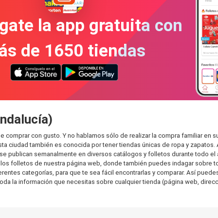
gate la app gratuita con
ás de 1650 tiendas
ndalucía)
e comprar con gusto. Y no hablamos sólo de realizar la compra familiar e
sta ciudad también es conocida por tener tiendas únicas de ropa y zapatos.
e publican semanalmente en diversos catálogos y folletos durante todo el 
os folletos de nuestra página web, donde también puedes indagar sobre tod
ntes categorías, para que te sea fácil encontrarlas y comparar. Así puedes p
toda la información que necesitas sobre cualquier tienda (página web, direcci