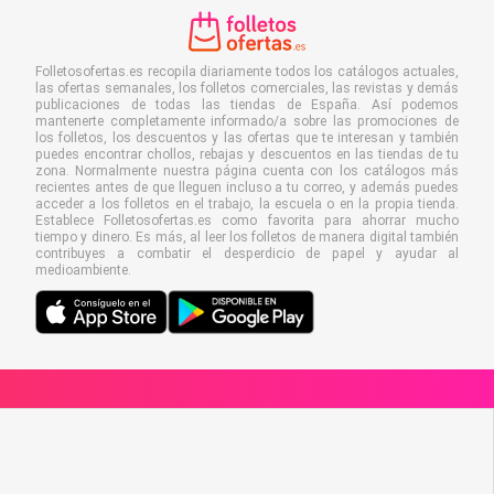
Folletosofertas.es recopila diariamente todos los catálogos actuales,
las ofertas semanales, los folletos comerciales, las revistas y demás
publicaciones de todas las tiendas de España. Así podemos
mantenerte completamente informado/a sobre las promociones de
los folletos, los descuentos y las ofertas que te interesan y también
puedes encontrar chollos, rebajas y descuentos en las tiendas de tu
zona. Normalmente nuestra página cuenta con los catálogos más
recientes antes de que lleguen incluso a tu correo, y además puedes
acceder a los folletos en el trabajo, la escuela o en la propia tienda.
Establece Folletosofertas.es como favorita para ahorrar mucho
tiempo y dinero. Es más, al leer los folletos de manera digital también
contribuyes a combatir el desperdicio de papel y ayudar al
medioambiente.