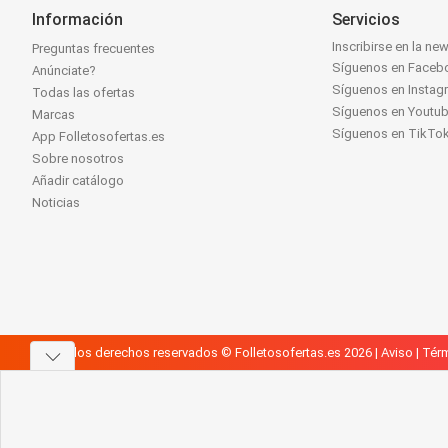
Información
Servicios
Inscribirse en la new
Preguntas frecuentes
Síguenos en Faceb
Anúnciate?
Síguenos en Instag
Todas las ofertas
Síguenos en Youtu
Marcas
Síguenos en TikTo
App Folletosofertas.es
Sobre nosotros
Añadir catálogo
Noticias
Todos los derechos reservados © Folletosofertas.es 2026 |
Aviso
|
Térm