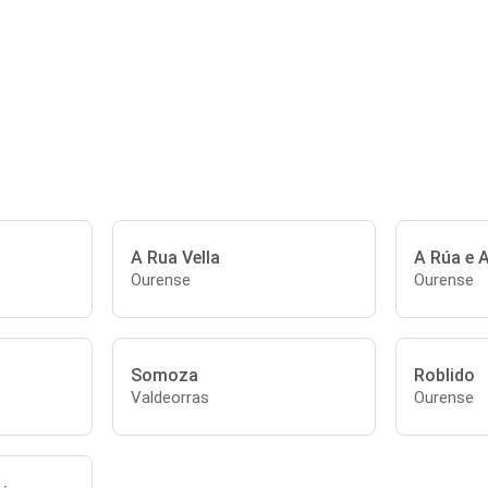
A Rua Vella
A Rúa e 
Ourense
Ourense
Somoza
Roblido
Valdeorras
Ourense