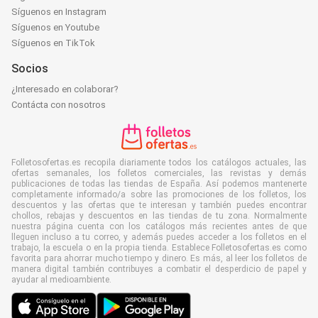
Síguenos en Instagram
Síguenos en Youtube
Síguenos en TikTok
Socios
¿Interesado en colaborar?
Contácta con nosotros
Folletosofertas.es recopila diariamente todos los catálogos actuales, las
ofertas semanales, los folletos comerciales, las revistas y demás
publicaciones de todas las tiendas de España. Así podemos mantenerte
completamente informado/a sobre las promociones de los folletos, los
descuentos y las ofertas que te interesan y también puedes encontrar
chollos, rebajas y descuentos en las tiendas de tu zona. Normalmente
nuestra página cuenta con los catálogos más recientes antes de que
lleguen incluso a tu correo, y además puedes acceder a los folletos en el
trabajo, la escuela o en la propia tienda. Establece Folletosofertas.es como
favorita para ahorrar mucho tiempo y dinero. Es más, al leer los folletos de
manera digital también contribuyes a combatir el desperdicio de papel y
ayudar al medioambiente.