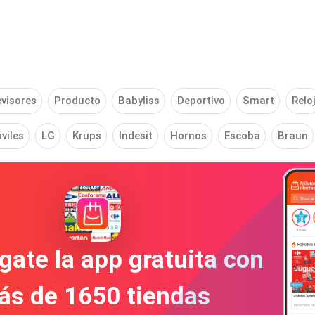
evisores
Producto
Babyliss
Deportivo
Smart
Relo
viles
LG
Krups
Indesit
Hornos
Escoba
Braun
gate la app gratuita con
ás de 1650 tiendas