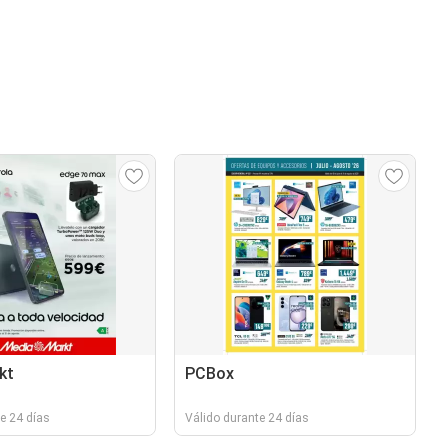
kt
PCBox
e 24 días
Válido durante 24 días