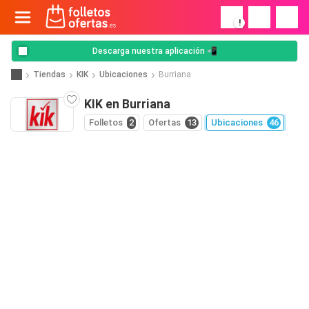
!
Descarga nuestra aplicación 📲
Tiendas
KIK
Ubicaciones
Burriana
KIK en Burriana
Folletos
2
Ofertas
13
Ubicaciones
46