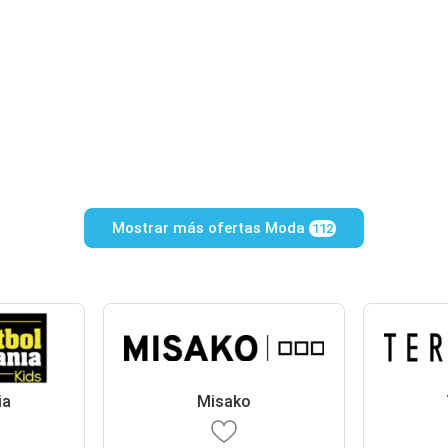
Mostrar más ofertas Moda
112
ia
Misako