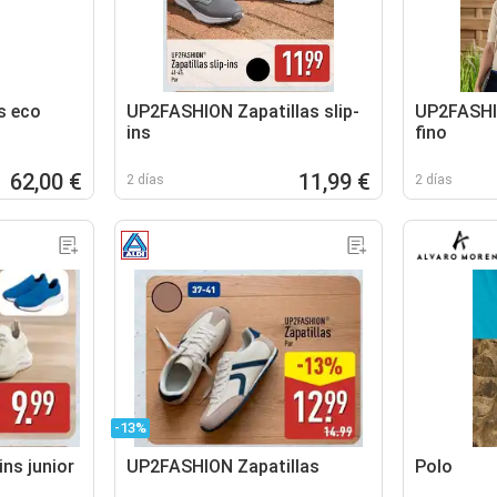
s eco
UP2FASHION Zapatillas slip-
UP2FASHI
ins
fino
62,00 €
11,99 €
2 días
2 días
-13%
ins junior
UP2FASHION Zapatillas
Polo