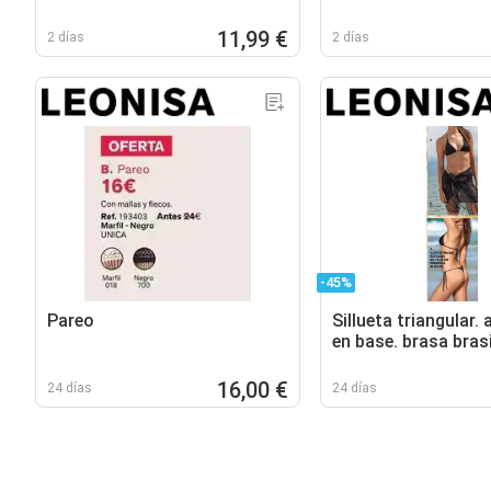
11,99 €
2 días
2 días
-45%
Pareo
Sillueta triangular. 
en base. brasa bras
duable
16,00 €
24 días
24 días