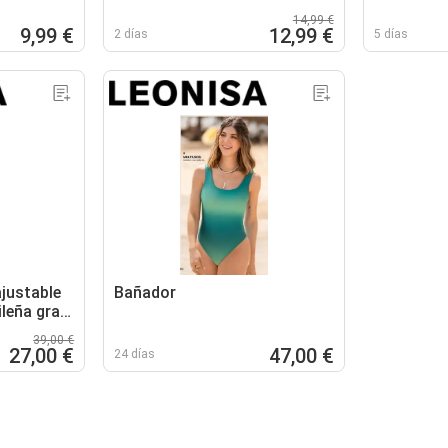
14,99 €
9,99 €
12,99 €
2 días
5 días
ajustable
Bañador
ileña gra-
39,00 €
27,00 €
47,00 €
24 días