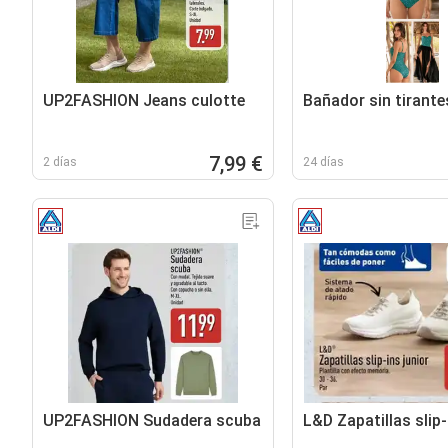
UP2FASHION Jeans culotte
Bañador sin tirante
7,99 €
2 días
24 días
UP2FASHION Sudadera scuba
L&D Zapatillas slip-