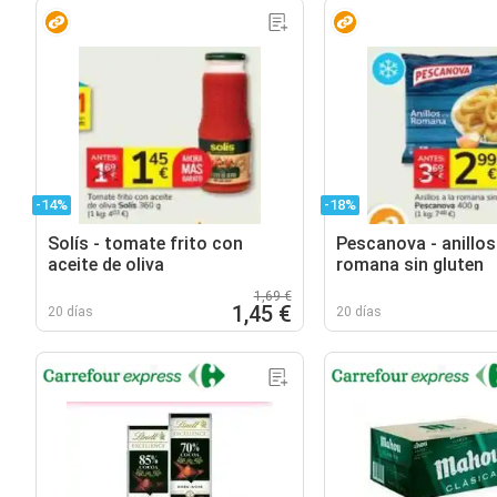
-14%
-18%
Solís - tomate frito con
Pescanova - anillos 
aceite de oliva
romana sin gluten
1,69 €
1,45 €
20 días
20 días