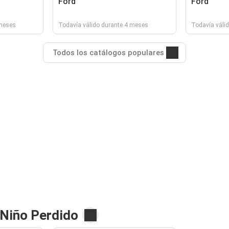
Ford
Ford
 meses
Todavía válido durante 4 meses
Todavía váli
Todos los catálogos populares
 Niño Perdido