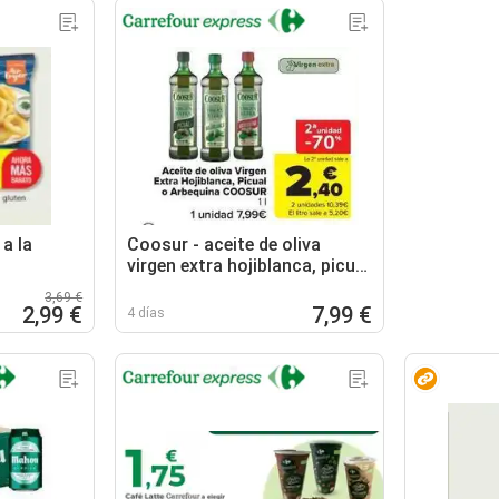
a la
Coosur - aceite de oliva
virgen extra hojiblanca, picual
o arbequina
3,69 €
2,99 €
7,99 €
4 días