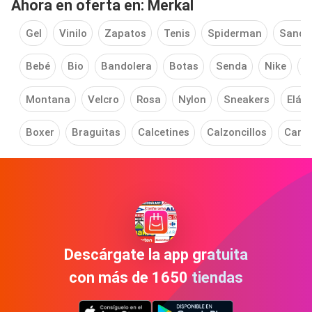
Ahora en oferta en: Merkal
Gel
Vinilo
Zapatos
Tenis
Spiderman
Sandal
Bebé
Bio
Bandolera
Botas
Senda
Nike
B
Montana
Velcro
Rosa
Nylon
Sneakers
Elást
Boxer
Braguitas
Calcetines
Calzoncillos
Carte
Descárgate la app gratuita
con más de 1650 tiendas